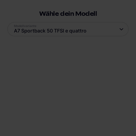
Wähle dein Modell
Modellvariante
A7 Sportback 50 TFSI e quattro
Antrieb
Reichweite
Plug-In Hybrid
54
km
Batteriekapazität
Verbrauch
17,9
kWh
17
kWh
Ladestandard AC
Ladestandard DC
Typ-2
, 7.4 kW
Nicht verfügbar
Min. Ladedauer AC
Position Ladebuchse