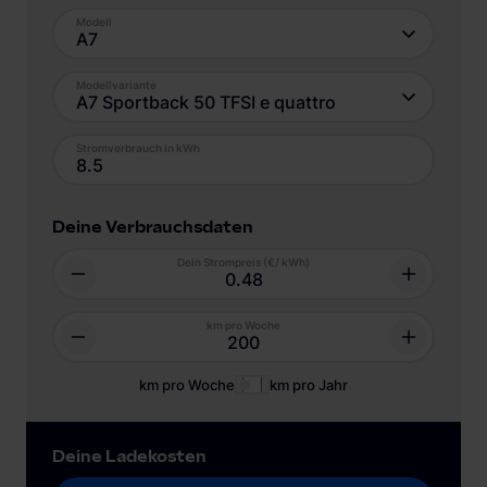
Modell
A7
Modellvariante
A7 Sportback 50 TFSI e quattro
Stromverbrauch in kWh
Deine Verbrauchsdaten
Dein Strompreis (€/ kWh)
km pro Woche
km pro Woche
km pro Jahr
Deine Ladekosten