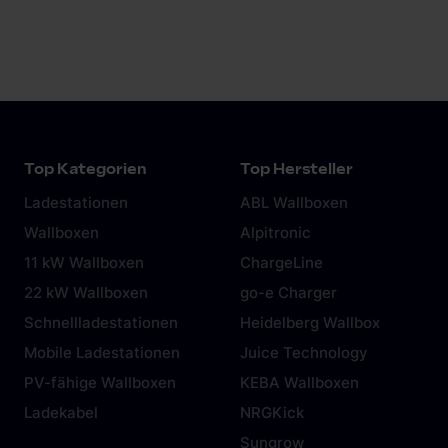
dabei?
mehr dazu in unserem
Beitrag
.
In der Regel liefert der Automobilhersteller ein
Notlade-Kabel für den Anschluss an der
Haushaltssteckdose (Schuko-Steckdose) mit.
Das Laden an der Steckdose birgt allerdings
Gefahren und sollte die Ausnahme bleiben. Mehr
Top Kategorien
Top Hersteller
dazu in diesem
Artikel.
Ladestationen
ABL Wallboxen
Wallboxen
Alpitronic
11 kW Wallboxen
ChargeLine
22 kW Wallboxen
go-e Charger
Schnellladestationen
Heidelberg Wallbox
Mobile Ladestationen
Juice Technology
PV-fähige Wallboxen
KEBA Wallboxen
Ladekabel
NRGKick
Sungrow