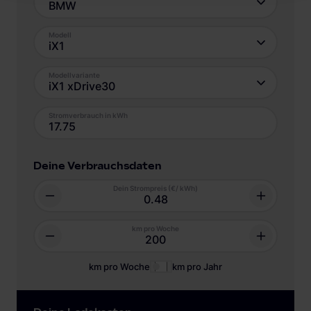
BMW
Modell
iX1
Modellvariante
iX1 xDrive30
Stromverbrauch in kWh
Deine Verbrauchsdaten
Dein Strompreis (€/ kWh)
km pro Woche
km pro Woche
km pro Jahr