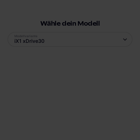
Wähle dein Modell
Modellvariante
iX1 xDrive30
Antrieb
Reichweite
Elektro
436
km
Batteriekapazität
Verbrauch
64,7
kWh
17,1
kWh
Ladestandard AC
Ladestandard DC
Typ-2
, 22 kW
Combo (ccs)
, 130 kW