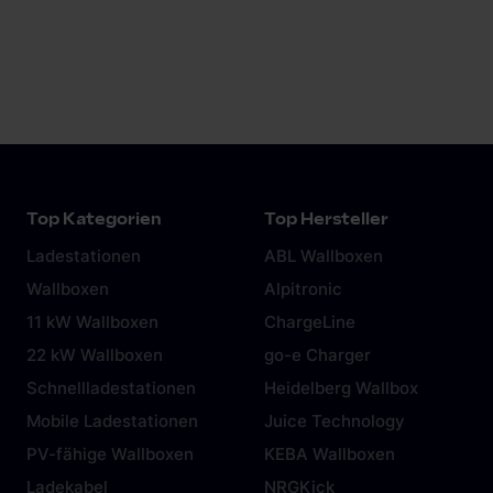
Welches Ladekabel ist beim BMW iX1
für zukünftige Technologien bereit. Lies jetzt
dabei?
mehr dazu in unserem
Beitrag
.
In der Regel liefert der Automobilhersteller ein
Notlade-Kabel für den Anschluss an der
Haushaltssteckdose (Schuko-Steckdose) mit.
Das Laden an der Steckdose birgt allerdings
Gefahren und sollte die Ausnahme bleiben. Mehr
Top Kategorien
Top Hersteller
dazu in diesem
Artikel.
Ladestationen
ABL Wallboxen
Wallboxen
Alpitronic
11 kW Wallboxen
ChargeLine
22 kW Wallboxen
go-e Charger
Schnellladestationen
Heidelberg Wallbox
Mobile Ladestationen
Juice Technology
PV-fähige Wallboxen
KEBA Wallboxen
Ladekabel
NRGKick