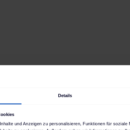
Antrieb
Reichweite
Elektro
433
km
Batteriekapazität
Verbrauch
66,5
kWh
16,9
kWh
Ladestandard AC
Ladestandard DC
Typ-2
, 22 kW
Combo (ccs)
,
130 kW
Min. Ladedauer AC
Position Ladebuchse
2:25 h
k.A.
Details
Cookies
nhalte und Anzeigen zu personalisieren, Funktionen für soziale