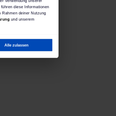
hrer Verwendung unserer
 führen diese Informationen
 im Rahmen deiner Nutzung
ärung
und unserem
1. Wo wirst du laden?
tallierte Ladestation. Du bist viel mit dem Auto u
Alle zulassen