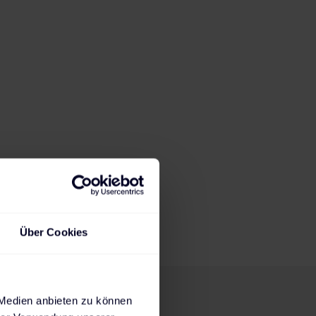
23:08
h
2,3
kW
Ladedauer für 80%
Max. mögliche
State of Charge
Ladeleistung
Steckdose
AC-Wallbox
AC-Wallbox
DC-Charger
230 V
11 kW
22 kW
Über Cookies
 Medien anbieten zu können