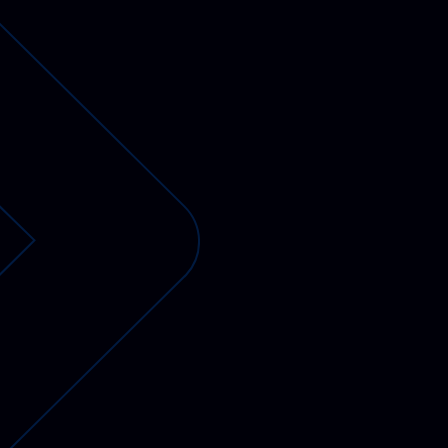
PV-fähige Wallboxen
Gewerbespeicher
Dienstwagen Wallboxen
Balkonkraftwerke
Set-Angebote
Ladekabel
Zubehör
B-Ware
Hersteller