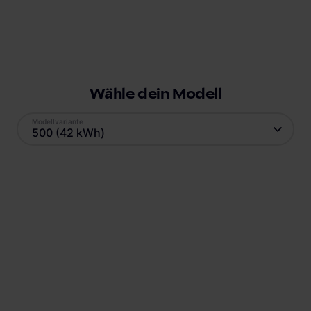
Wähle dein Modell
Modellvariante
500 (42 kWh)
Antrieb
Reichweite
Elektro
323
km
Batteriekapazität
Verbrauch
42
kWh
14
kWh