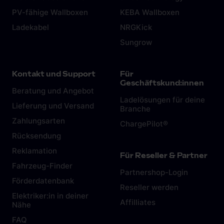
PV-fähige Wallboxen
KEBA Wallboxen
Ladekabel
NRGKick
Sungrow
Kontakt und Support
Für
Geschäftskund:innen
Beratung und Angebot
Ladelösungen für deine
Lieferung und Versand
Branche
Zahlungsarten
ChargePilot®
Rücksendung
Reklamation
Für Reseller & Partner
Fahrzeug-Finder
Partnershop-Login
Förderdatenbank
Reseller werden
Elektriker:in in deiner
Affilliates
Nähe
FAQ