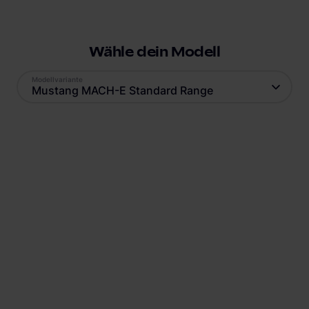
Wähle dein Modell
Modellvariante
Mustang MACH-E Standard Range
Antrieb
Reichweite
Elektro
440
km
Batteriekapazität
Verbrauch
75,7
kWh
16,5
kWh
Ladestandard AC
Ladestandard DC
Typ-2
, 22 kW
Combo (ccs)
, 115 kW