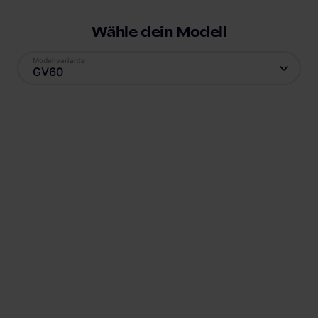
Wähle dein Modell
Modellvariante
GV60
V2X
Antrieb
Reichweite
Elektro
470
km
Batteriekapazität
Verbrauch
77,4
kWh
18,8
kWh
Ladestandard AC
Ladestandard DC
Typ-2
, 11 kW
Combo (ccs)
, 350 kW