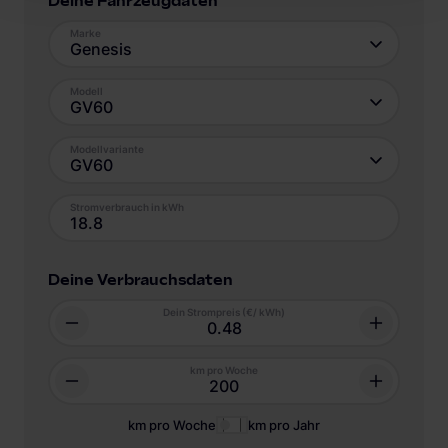
Deine Fahrzeugdaten
Marke
Genesis
Modell
GV60
Modellvariante
GV60
Stromverbrauch in kWh
Deine Verbrauchsdaten
Dein Strompreis (€/ kWh)
km pro Woche
km pro Woche
km pro Jahr