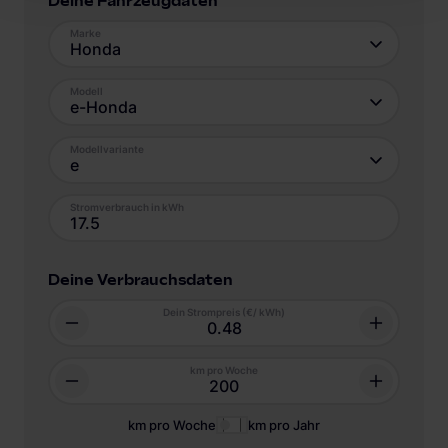
Deine Fahrzeugdaten
Marke
Honda
Modell
e-Honda
Modellvariante
e
Stromverbrauch in kWh
Deine Verbrauchsdaten
Dein Strompreis (€/ kWh)
km pro Woche
km pro Woche
km pro Jahr