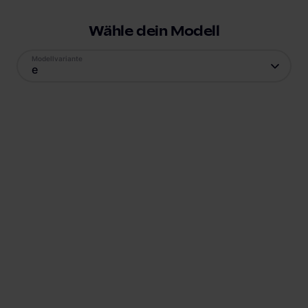
Wähle dein Modell
Modellvariante
e
V2X
Antrieb
Reichweite
Elektro
222
km
Batteriekapazität
Verbrauch
35,5
kWh
17,2
kWh
Ladestandard AC
Ladestandard DC
Typ-2
, 6.6 kW
Combo (ccs)
, 56 kW