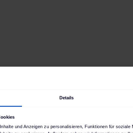
Modellvariante
IONIQ 5 (58 kWh) 2WD
Antrieb
Reichweite
Elektro
384
km
Batteriekapazität
Verbrauch
58
kWh
16,7
kWh
Ladestandard AC
Ladestandard DC
Typ-2
, 11 kW
Combo (ccs)
,
180 kW
Min. Ladedauer AC
Position Ladebuchse
4:13 h
Rechts hinten
Details
Cookies
nhalte und Anzeigen zu personalisieren, Funktionen für soziale