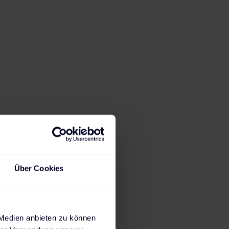
20:10
h
2,3
kW
Ladedauer für 80%
Max. mögliche
State of Charge
Ladeleistung
Steckdose
AC-Wallbox
AC-Wallbox
DC-Charger
Über Cookies
230 V
11 kW
22 kW
 Medien anbieten zu können