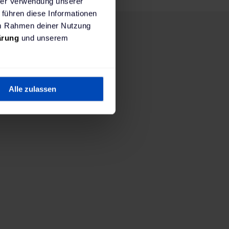
hrer Verwendung unserer
 führen diese Informationen
 im Rahmen deiner Nutzung
ärung
und unserem
1. Wo wirst du laden?
Alle zulassen
tallierte Ladestation. Du bist viel mit dem Auto u