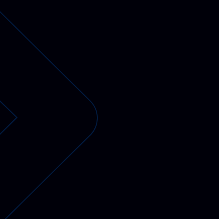
PV-fähige Wallboxen
Gewerbespeicher
Dienstwagen Wallboxen
Balkonkraftwerke
Set-Angebote
Ladekabel
Zubehör
B-Ware
Hersteller