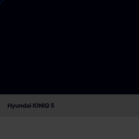
Loslegen
Loslegen
Hyundai IONIQ 5