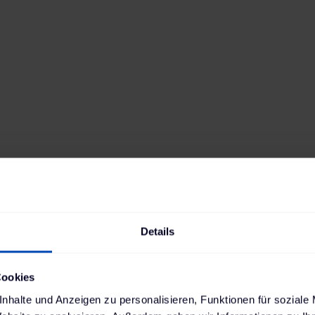
Avenger
Antrieb
Reichweite
Elektro
392
km
Batteriekapazität
Verbrauch
54
kWh
15,7
kWh
Ladestandard AC
Ladestandard DC
Typ-2
, 11 kW
Combo (ccs)
,
100 kW
Min. Ladedauer AC
Position Ladebuchse
3:56 h
Links hinten
Details
Cookies
nhalte und Anzeigen zu personalisieren, Funktionen für soziale