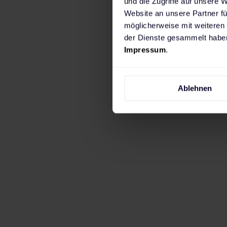
und die Zugriffe auf unsere 
Website an unsere Partner fü
möglicherweise mit weiteren
der Dienste gesammelt haben
Impressum
.
Wenn du in erster Linie zuhause laden mö
Ablehnen