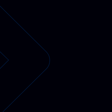
PV-fähige Wallboxen
Gewerbespeicher
Dienstwagen Wallboxen
Balkonkraftwerke
Set-Angebote
Ladekabel
Zubehör
B-Ware
Hersteller