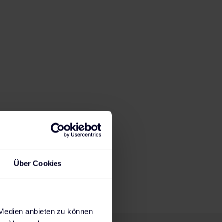
18:47
h
2,3
kW
Ladedauer für 80%
Max. mögliche
State of Charge
Ladeleistung
Steckdose
AC-Wallbox
AC-Wallbox
DC-Charger
230 V
11 kW
22 kW
Über Cookies
 Medien anbieten zu können