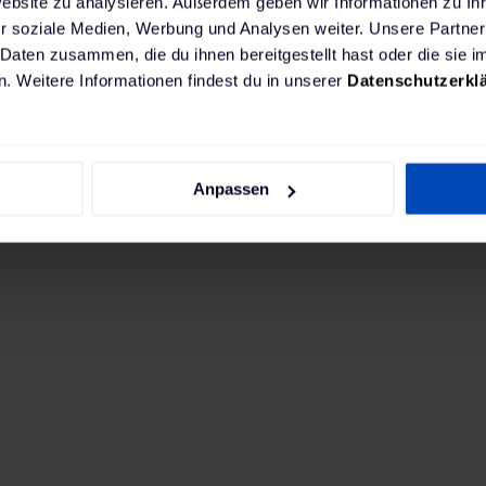
Website zu analysieren. Außerdem geben wir Informationen zu I
r soziale Medien, Werbung und Analysen weiter. Unsere Partner
 Daten zusammen, die du ihnen bereitgestellt hast oder die sie
. Weitere Informationen findest du in unserer
Datenschutzerkl
chtest, empfehlen wir eine leistungsstarke fest ins
Anpassen