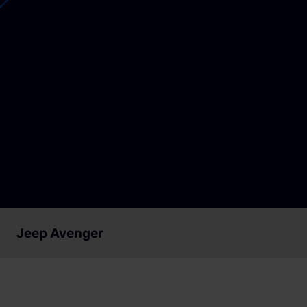
Loslegen
Loslegen
Jeep Avenger