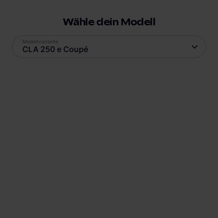
Wähle dein Modell
Modellvariante
CLA 250 e Coupé
Antrieb
Reichweite
Plug-In Hybrid
74
km
Batteriekapazität
Verbrauch
15,6
kWh
15,1
kWh
Ladestandard AC
Ladestandard DC
Typ-2
, 7.4 kW
Combo (ccs)
, 24 kW
Min. Ladedauer AC
Position Ladebuchse