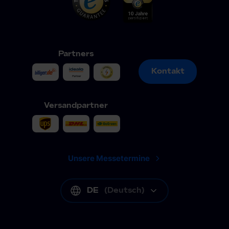
Partners
Kontakt
Kontakt
Versandpartner
Unsere Messetermine
DE
(
Deutsch
)