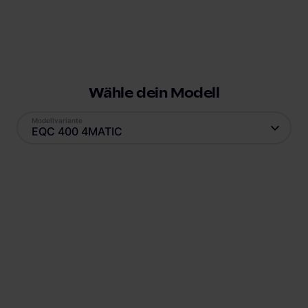
Wähle dein Modell
Modellvariante
EQC 400 4MATIC
Antrieb
Reichweite
Elektro
412
km
Batteriekapazität
Verbrauch
85
kWh
22,3
kWh