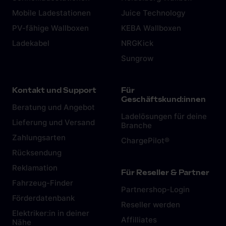
Mobile Ladestationen
Juice Technology
PV-fähige Wallboxen
KEBA Wallboxen
Ladekabel
NRGKick
Sungrow
Kontakt und Support
Für
Geschäftskund:innen
Beratung und Angebot
Ladelösungen für deine
Lieferung und Versand
Branche
Zahlungsarten
ChargePilot®
Rücksendung
Reklamation
Für Reseller & Partner
Fahrzeug-Finder
Partnershop-Login
Förderdatenbank
Reseller werden
Elektriker:in in deiner
Affilliates
Nähe