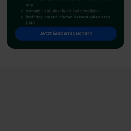
App
Sammle FlexCoins für die Ladevorgänge
Profitiere von reduzierten Netzentgelten nach
§14a
Jetzt Ersparnis sichern
Jetzt Ersparnis sichern
Was ist bei der Installation zu beachten?
Stromleitung dimensionieren,