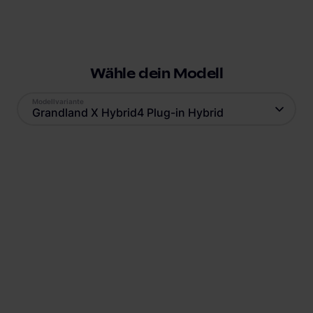
Wähle dein Modell
Modellvariante
Grandland X Hybrid4 Plug-in Hybrid
Antrieb
Reichweite
Plug-In Hybrid
59
km
Batteriekapazität
Verbrauch
13,2
kWh
15,3
kWh
Ladestandard AC
Ladestandard DC