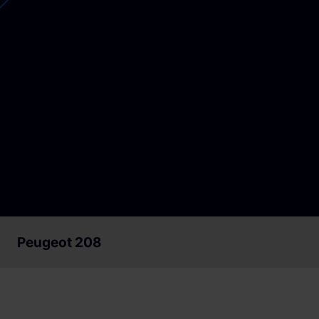
Loslegen
Loslegen
Peugeot 208