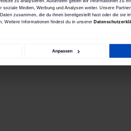
Website zu analysieren. Außerdem geben wir Informationen zu I
r soziale Medien, Werbung und Analysen weiter. Unsere Partner
 Daten zusammen, die du ihnen bereitgestellt hast oder die sie
. Weitere Informationen findest du in unserer
Datenschutzerkl
chtest, empfehlen wir eine leistungsstarke fest ins
Anpassen