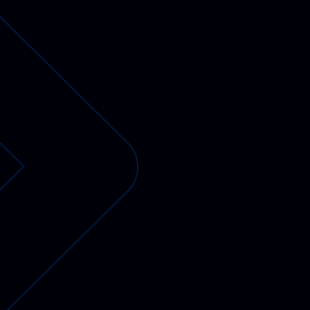
PV-fähige Wallboxen
Gewerbespeicher
Dienstwagen Wallboxen
Balkonkraftwerke
Set-Angebote
Ladekabel
Zubehör
B-Ware
Hersteller