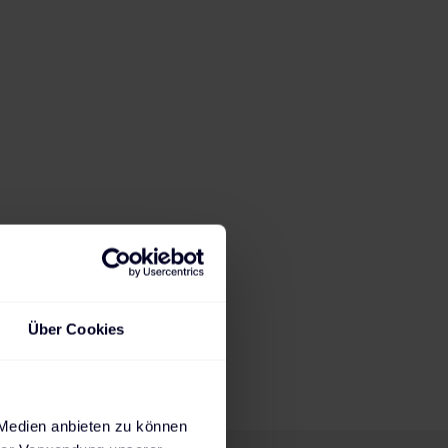
17:23
h
2,3
kW
Ladedauer für 80%
Max. mögliche
State of Charge
Ladeleistung
Steckdose
AC-Wallbox
AC-Wallbox
DC-Charger
230 V
11 kW
22 kW
Über Cookies
 Medien anbieten zu können