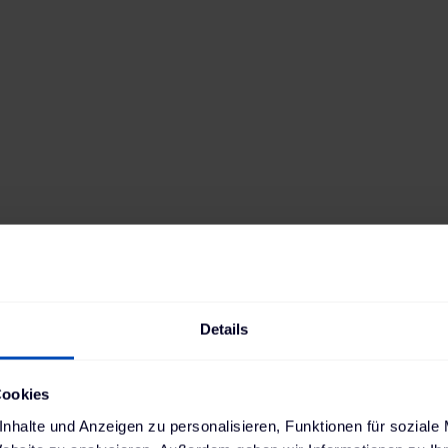
e-208 136
Antrieb
Reichweite
Elektro
362
km
Batteriekapazität
Verbrauch
50
kWh
15,4
kWh
Ladestandard AC
Ladestandard DC
Typ-2
, 11 kW
Combo (ccs)
,
100 kW
Min. Ladedauer AC
Position Ladebuchse
3:38 h
Links hinten
Details
Cookies
nhalte und Anzeigen zu personalisieren, Funktionen für soziale