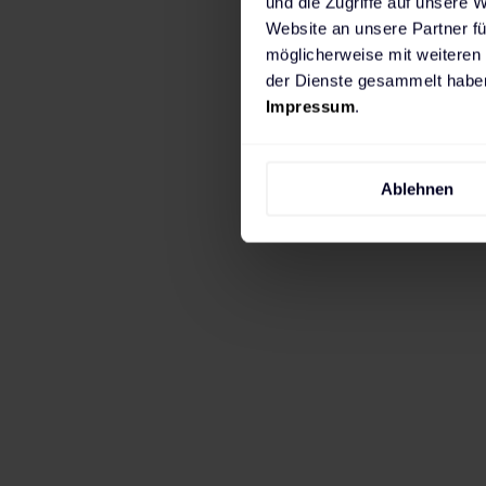
und die Zugriffe auf unsere 
Website an unsere Partner fü
möglicherweise mit weiteren
der Dienste gesammelt haben
Impressum
.
Wenn du in erster Linie zuhause laden mö
Ablehnen