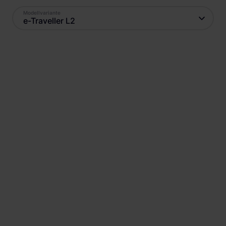
Modellvariante
e-Traveller L2
Antrieb
Reichweite
Elektro
225
km
Batteriekapazität
Verbrauch
50
kWh
24,6
kWh
Ladestandard AC
Ladestandard DC
Typ-2
, 11 kW
Combo (ccs)
, 100 kW
Min. Ladedauer AC
Position Ladebuchse
3:38 h
Links vorne