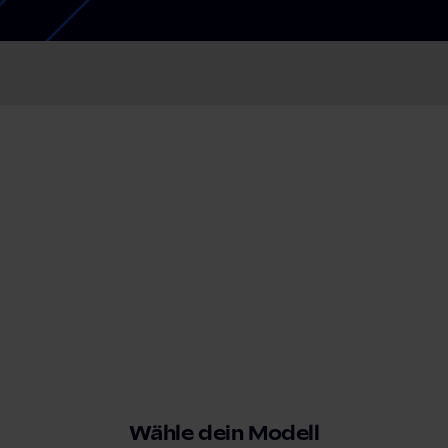
Schnellladestationen
Vehicle-to-Grid
Ladesäulen
Gewerbespeicher
PV-fähige Wallboxen
Dienstwagen Wallboxen
Balkonkraftwerke
Set-Angebote
Ladekabel
Zubehör
B-Ware
Hersteller
Wähle dein Modell