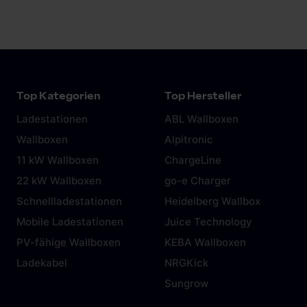
In der Regel liefert der Automobilhersteller ein
Notlade-Kabel für den Anschluss an der
Haushaltssteckdose (Schuko-Steckdose) mit.
Das Laden an der Steckdose birgt allerdings
Gefahren und sollte die Ausnahme bleiben. Mehr
Top Kategorien
Top Hersteller
dazu in diesem
Artikel.
Ladestationen
ABL Wallboxen
Wallboxen
Alpitronic
11 kW Wallboxen
ChargeLine
22 kW Wallboxen
go-e Charger
Schnellladestationen
Heidelberg Wallbox
Mobile Ladestationen
Juice Technology
PV-fähige Wallboxen
KEBA Wallboxen
Ladekabel
NRGKick
Sungrow