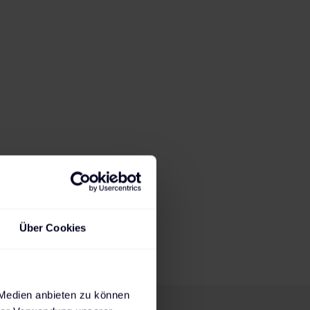
6:07
h
2,3
kW
Ladedauer für 80%
Max. mögliche
State of Charge
Ladeleistung
Steckdose
AC-Wallbox
AC-Wallbox
DC-Charger
230 V
11 kW
22 kW
Über Cookies
 Medien anbieten zu können