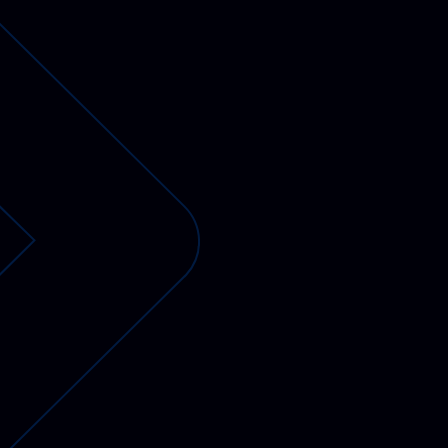
PV-fähige Wallboxen
Gewerbespeicher
Dienstwagen Wallboxen
Balkonkraftwerke
Set-Angebote
Ladekabel
Zubehör
B-Ware
Hersteller