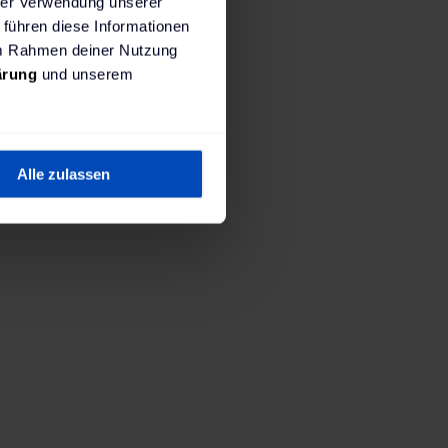
hrer Verwendung unserer
 führen diese Informationen
 im Rahmen deiner Nutzung
ärung
und unserem
1. Wo wirst du laden?
tallierte Ladestation. Du bist viel mit dem Auto u
Alle zulassen