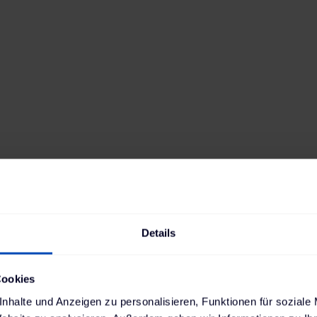
EQ fortwo (2018)
Antrieb
Reichweite
Elektro
132
km
Batteriekapazität
Verbrauch
17,6
kWh
16,6
kWh
Ladestandard AC
Ladestandard DC
Typ-2
, 22 kW
Nicht verfügbar
Min. Ladedauer AC
Position Ladebuchse
0:38 h
Rechts hinten
Details
Cookies
nhalte und Anzeigen zu personalisieren, Funktionen für soziale