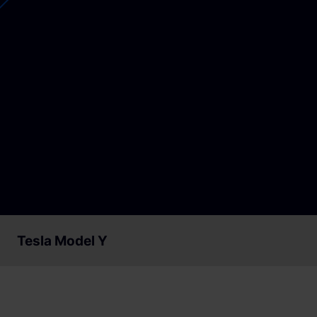
Loslegen
Loslegen
Tesla Model Y