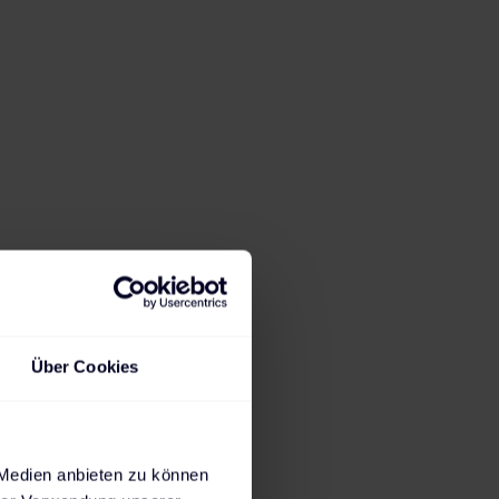
27:29
h
2,3
kW
Ladedauer für 80%
Max. mögliche
State of Charge
Ladeleistung
Steckdose
AC-Wallbox
AC-Wallbox
DC-Charger
230 V
11 kW
22 kW
Über Cookies
 Medien anbieten zu können