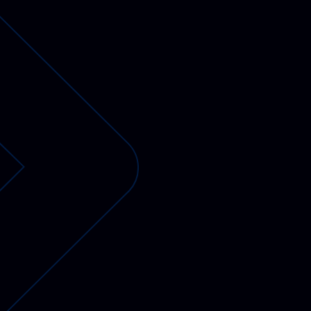
PV-fähige Wallboxen
Gewerbespeicher
Dienstwagen Wallboxen
Balkonkraftwerke
Set-Angebote
Ladekabel
Zubehör
B-Ware
Hersteller