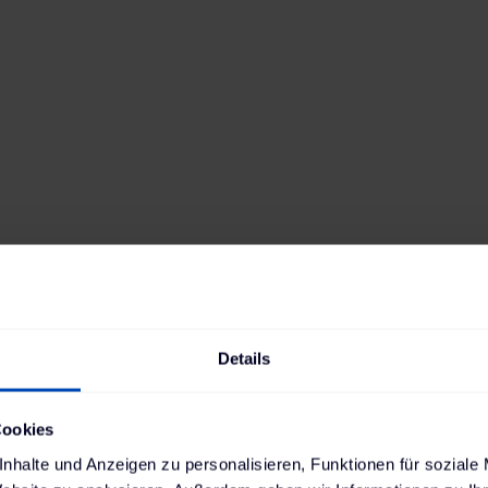
Model Y Maximale Reichweite
AWD (2021)
Antrieb
Reichweite
Elektro
533
km
Batteriekapazität
Verbrauch
79
kWh
16,9
kWh
Ladestandard AC
Ladestandard DC
Typ-2
, 11 kW
Combo (ccs)
,
250 kW
Min. Ladedauer AC
Position Ladebuchse
5:45 h
Links hinten
Details
Cookies
nhalte und Anzeigen zu personalisieren, Funktionen für soziale