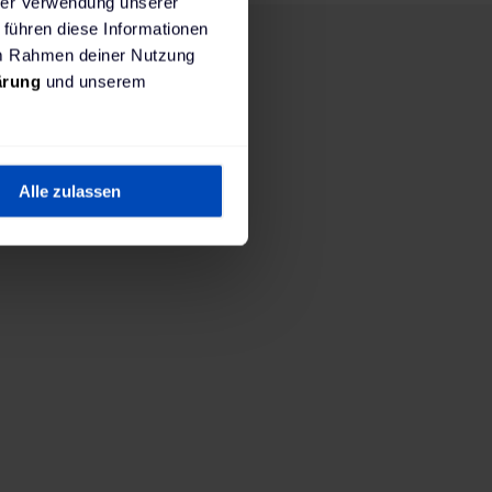
hrer Verwendung unserer
 führen diese Informationen
 im Rahmen deiner Nutzung
ärung
und unserem
1. Wo wirst du laden?
Alle zulassen
tallierte Ladestation. Du bist viel mit dem Auto u