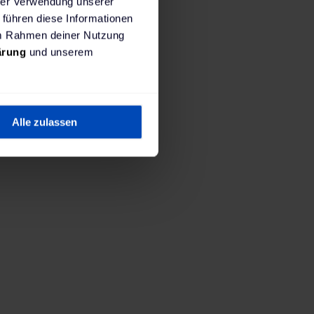
hrer Verwendung unserer
 führen diese Informationen
 im Rahmen deiner Nutzung
ärung
und unserem
1. Wo wirst du laden?
tallierte Ladestation. Du bist viel mit dem Auto u
Alle zulassen