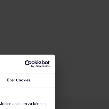
21:34
h
2,3
kW
Ladedauer für 80%
Max. mögliche
State of Charge
Ladeleistung
Steckdose
AC-Wallbox
AC-Wallbox
DC-Charger
230 V
11 kW
22 kW
Über Cookies
 Medien anbieten zu können