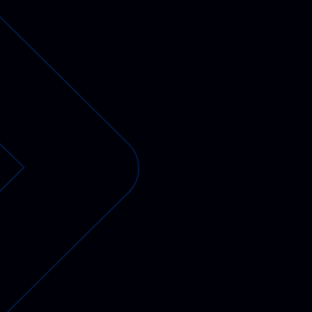
PV-fähige Wallboxen
Gewerbespeicher
Dienstwagen Wallboxen
Balkonkraftwerke
Set-Angebote
Ladekabel
Zubehör
B-Ware
Hersteller