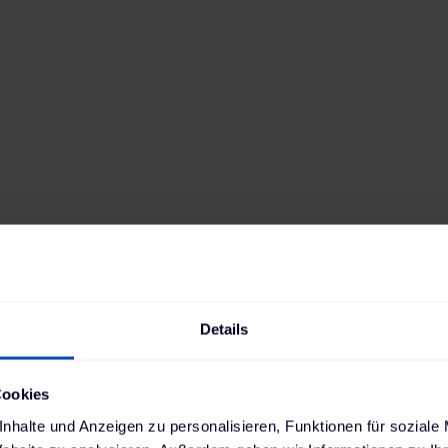
Antrieb
Reichweite
Elektro
426
km
Batteriekapazität
Verbrauch
62
kWh
15,4
kWh
Ladestandard AC
Ladestandard DC
Typ-2
, 11 kW
Combo (ccs)
,
120 kW
Min. Ladedauer AC
Position Ladebuchse
4:31 h
Rechts hinten
Details
Cookies
nhalte und Anzeigen zu personalisieren, Funktionen für soziale