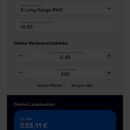
Modellvariante
X Long Range RWD
Stromverbrauch in kWh
Deine Verbrauchsdaten
Dein Strompreis (€/ kWh)
km pro Woche
km pro Woche
km pro Jahr
Deine Ladekosten
im Jahr
533,11 €