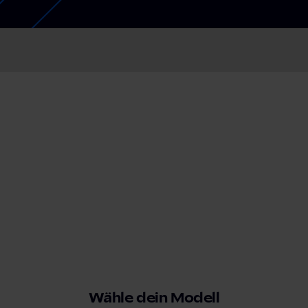
Schnellladestationen
Vehicle-to-Grid
Ladesäulen
Gewerbespeicher
PV-fähige Wallboxen
Dienstwagen Wallboxen
Balkonkraftwerke
Set-Angebote
Ladekabel
Zubehör
B-Ware
Hersteller
Wähle dein Modell