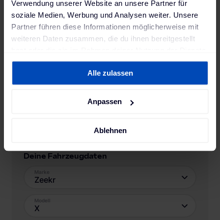
Verwendung unserer Website an unsere Partner für
soziale Medien, Werbung und Analysen weiter. Unsere
Partner führen diese Informationen möglicherweise mit
weiteren Daten zusammen, die du ihnen bereitgestellt
hast oder die sie im Rahmen deiner Nutzung der Dienste
gesammelt haben. Weitere Informationen findest du in
Alle zulassen
unserer
Datenschutzerklärung
und unserem
Impressum
.
Anpassen
Ablehnen
Deine Fahrzeugdaten
Marke
Zeekr
Modell
X