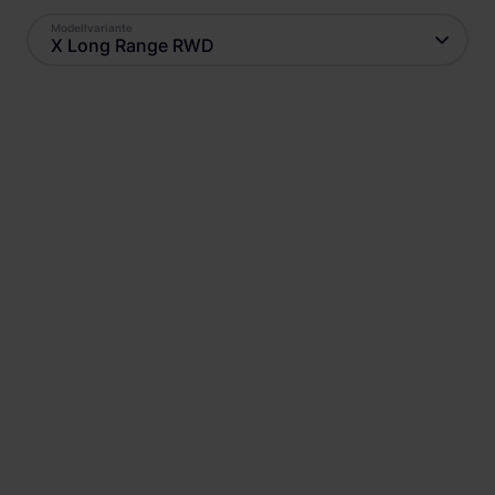
Modellvariante
X Long Range RWD
Antrieb
Reichweite
Elektro
440
km
Batteriekapazität
Verbrauch
69
kWh
21,3
kWh
Ladestandard AC
Ladestandard DC
Typ-2
, 22 kW
Combo (ccs)
, 150 kW
Min. Ladedauer AC
Position Ladebuchse
2:31 h
k.A.