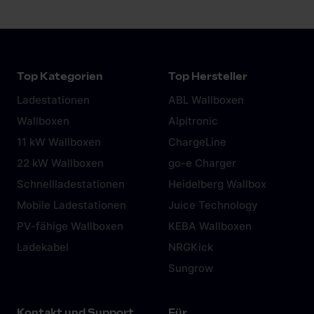
In der Regel liefert der Automobilhersteller ein
Notlade-Kabel für den Anschluss an der
Haushaltssteckdose (Schuko-Steckdose) mit.
Das Laden an der Steckdose birgt allerdings
Gefahren und sollte die Ausnahme bleiben. Mehr
Top Kategorien
Top Hersteller
dazu in diesem
Artikel.
Ladestationen
ABL Wallboxen
Wallboxen
Alpitronic
11 kW Wallboxen
ChargeLine
22 kW Wallboxen
go-e Charger
Schnellladestationen
Heidelberg Wallbox
Mobile Ladestationen
Juice Technology
PV-fähige Wallboxen
KEBA Wallboxen
Ladekabel
NRGKick
Sungrow
Kontakt und Support
Für