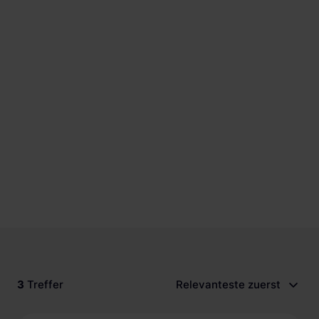
Schnellladestationen
Vehicle-to-Grid
Ladesäulen
Gewerbespeicher
PV-fähige Wallboxen
Dienstwagen Wallboxen
Balkonkraftwerke
Set-Angebote
Ladekabel
Zubehör
B-Ware
Hersteller
3
Treffer
Relevanteste zuerst
Preis