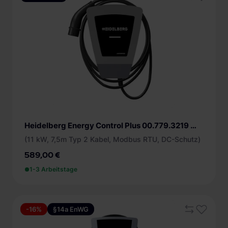
ab 6 m (2)
Heidelberg (3)
Schutzeinrichtung
DC Schutz (3)
Internetanbindung
LAN (1)
Protokolle
WLAN (1)
Modbus RTU (2)
Kompatibel mit
Modbus TCP (1)
Smart-Home (Energiemanagement) (1)
Zugangsschutz
OCPP (1)
Solarstromladen (3)
Heidelberg Energy Control Plus 00.779.3219 Wallbox
App (1)
Energiezähler
(11 kW, 7,5m Typ 2 Kabel, Modbus RTU, DC-Schutz)
RFID (1)
589,00 €
ohne (3)
1-3 Arbeitstage
-16%
§14a EnWG