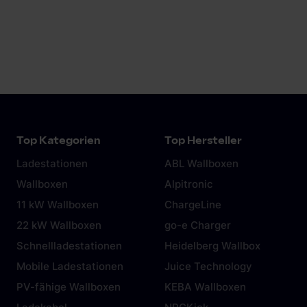
optional möglich. Besprich dich dazu am besten mit
einer Elektrofachkraft.
Top Kategorien
Top Hersteller
Ladestationen
ABL Wallboxen
Wallboxen
Alpitronic
11 kW Wallboxen
ChargeLine
22 kW Wallboxen
go-e Charger
Schnellladestationen
Heidelberg Wallbox
Mobile Ladestationen
Juice Technology
PV-fähige Wallboxen
KEBA Wallboxen