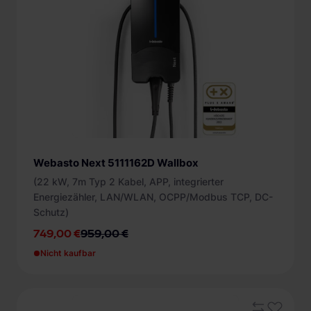
Nur Angebote anzeigen
Ladeleistung
konfigurierbar (1)
Ladeanschluss
3,7 kW (1)
Typ 2 Ladekabel (1)
Statusanzeige
5,5 kW (1)
Webasto Next 5111162D Wallbox
7,4 kW (1)
App (1)
Integrierte Funktionen
(22 kW, 7m Typ 2 Kabel, APP, integrierter
+ mehr
LED (1)
Energiezähler, LAN/WLAN, OCPP/Modbus TCP, DC-
Smartphone App (1)
Schutzeinrichtung
Schutz)
749,00 €
959,00 €
DC Schutz (1)
Internetanbindung
Nicht kaufbar
LAN (1)
Protokolle
WLAN (1)
Modbus TCP (1)
Zugangsschutz