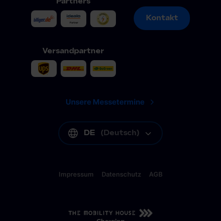
Partners
Kontakt
Kontakt
Versandpartner
Unsere Messetermine
DE
(
Deutsch
)
Impressum
Datenschutz
AGB