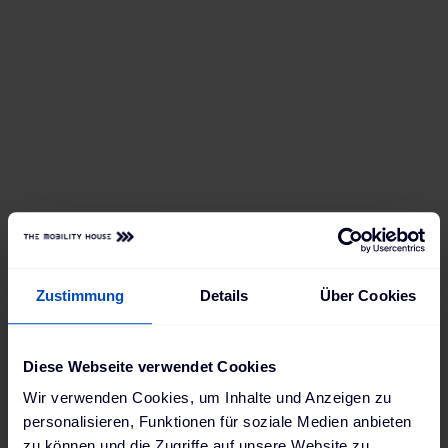
per App und Web-Portal einfach, übersichtlich und
intelligent steuern und verwalten. Wichtige Business-
Anwendungen, wie Abrechnung und Rückerstattung
von Ladevorgängen, sind dank integriertem MID-
konformem Zähler problemlos möglich.
Zustimmung
Details
Über Cookies
Diese Webseite verwendet Cookies
Skalierbare Ladeleistung bis zu 22 kW
Ladebuchse (Typ 2) mit oder ohne Shutter für
Wir verwenden Cookies, um Inhalte und Anzeigen zu
das Ladekabel
personalisieren, Funktionen für soziale Medien anbieten
Sichere digitale Verwaltung über das Backend
zu können und die Zugriffe auf unsere Website zu