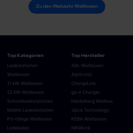
Zu den Webasto Wallboxen
Zu den Webasto Wallboxen
Top Kategorien
Top Hersteller
Ladestationen
ABL Wallboxen
Wallboxen
Alpitronic
11 kW Wallboxen
ChargeLine
22 kW Wallboxen
go-e Charger
Schnellladestationen
Heidelberg Wallbox
Mobile Ladestationen
Juice Technology
PV-fähige Wallboxen
KEBA Wallboxen
Ladekabel
NRGKick