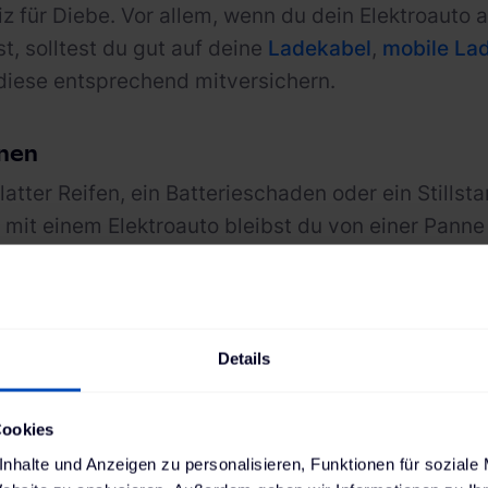
iz für Diebe. Vor allem, wenn du dein Elektroauto 
t, solltest du gut auf deine
Ladekabel
,
mobile La
diese entsprechend mitversichern.
nen
latter Reifen, ein Batterieschaden oder ein Stillst
 mit einem Elektroauto bleibst du von einer Pann
 möglicherweise abgeschleppt werden. Wenn du fü
, bleibst du nicht auf unerwarteten Kosten sitzen.
Details
rauf muss ich bei einer 
Cookies
icherung achten?
nhalte und Anzeigen zu personalisieren, Funktionen für soziale