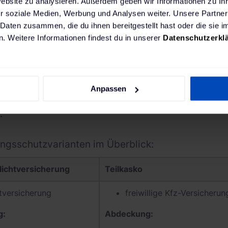
Website zu analysieren. Außerdem geben wir Informationen zu I
r soziale Medien, Werbung und Analysen weiter. Unsere Partner
 Daten zusammen, die du ihnen bereitgestellt hast oder die sie
rzeug in Deutschland braucht eine
Kfz-Haftpflich
. Weitere Informationen findest du in unserer
Datenschutzerkl
ie Kfz-Haftpflichtversicherung ist somit die einzi
ng für dein Auto.) Doch wann lohnt sich eine Voll
l wird für ein neues oder bis zu fünf Jahre altes A
Anpassen
tversicherung eine
Vollkaskoversicherung
oder e
.
ungsschutzvarianten im Überblick:
lichtversicherung
Teilkasko
htversicherung
freiwillige Kfz-Versicherun
g:
Abdeckung: