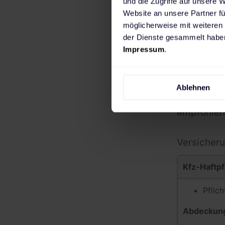
und die Zugriffe auf unsere 
Website an unsere Partner fü
möglicherweise mit weiteren
Jedes Fah
der Dienste gesammelt haben
Impressum
.
werden. (D
Versicheru
In der Rege
Ablehnen
Haftpflich
empfohlen
Versicher
Kfz-Haftpf
Pflic
Abdeckun