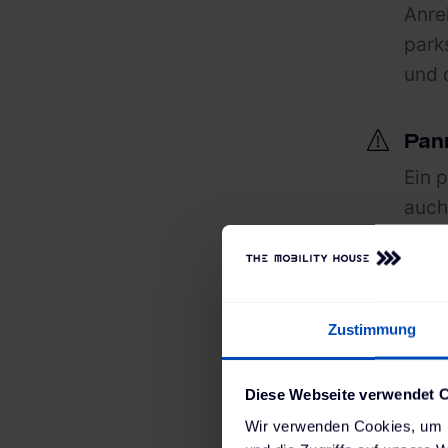
Anre
parks
und 
Pan
Ein p
auch
muss
hast
Zustimmung
2. Wo
Diese Webseite verwendet 
Vers
Wir verwenden Cookies, um I