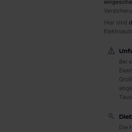
eingeschä
Versicher
Hier sind
d
Elektroauto
Unfa
Bei 
Elek
Groß
abge
Taus
Die
Die 