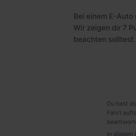
PV-fähige Wallboxen
Gewerbespeicher
Bei einem E-Auto 
Dienstwagen Wallboxen
Wir zeigen dir 7 
Balkonkraftwerke
beachten solltest.
Set-Angebote
Ladekabel
Zubehör
B-Ware
Hersteller
Du hast di
Fahrt auf
beantwort
In diesem 