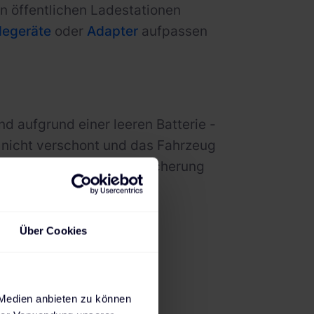
an öffentlichen Ladestationen
degeräte
oder
Adapter
aufpassen
and aufgrund einer leeren Batterie -
e nicht verschont und das Fahrzeug
r diese Fälle eine Versicherung
Über Cookies
E-Auto
 Medien anbieten zu können