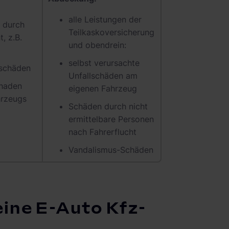
alle Leistungen der
 durch
Teilkaskoversicherung
, z.B.
und obendrein:
selbst verursachte
eschäden
Unfallschäden am
chaden
eigenen Fahrzeug
hrzeugs
Schäden durch nicht
ermittelbare Personen
nach Fahrerflucht
Vandalismus-Schäden
 eine E-Auto Kfz-