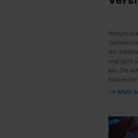
Vers
Warum brau
Verbrennun
der Elektr
und geht s
ein. Sie s
Kosten be
--> Mehr z