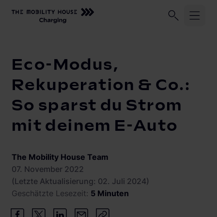
Unser Unternehmen
Geschäftskund:innen
Privatkund:
Startseite
Knowledge Center
Eco-Modus, Rekuperation & Co
Eco-Modus,
Shop
Rekuperation & Co.:
So sparst du Strom
Lösungen und Services
SALE %
mit deinem E-Auto
Lagerdeals %
ChargeLine
Abrechnungsmanagement
Alle Produkte
Monitoring
eyond
The Mobility House Team
ChargeLine BiDi
Wallboxen
07. November 2022
Solarmanagement
ChargeLine AC
Zuhause laden
(Letzte Aktualisierung: 02. Juli 2024)
ChargeLine
Geschätzte Lesezeit:
5 Minuten
Dienstwagen Laden
Mobile Ladestationen
Knowledge Center