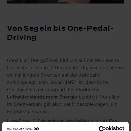
Von Segeln bis One-Pedal-
Driving
Ganz klar: Den größten Einfluss auf die Reichweite
hat schnelles Fahren. Das merkst du, wenn du schon
einmal längere Strecken auf der Autobahn
zurückgelegt hast. Grund dafür ist, dass hohe
Geschwindigkeit aufgrund des
stärkeren
Luftwiderstands mehr Energie
benötigt. Vor allem
im Stadtverkehr gilt also: sanft beschleunigen, um
Energie zu sparen.
Ungeübten E-Fahrer:innen empfehlen wir, das
Eco-
oder Energiesparprogramm
zu verwenden. Dabei