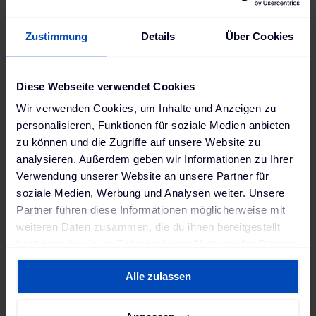
schaltet das Auto situationsabhängig stromzehrende
Funktionen wie die Sitzheizung ab und ermöglicht
Zustimmung
Details
Über Cookies
beispielsweise den Segel- oder
Rekuperationsmodus. Auch beim Tritt auf das
Gaspedal wirst du feststellen, dass die Leistung des
Diese Webseite verwendet Cookies
Motors und die damit zusammenhängende
Wir verwenden Cookies, um Inhalte und Anzeigen zu
Höchstgeschwindigkeit Deines E-Autos im Eco-
personalisieren, Funktionen für soziale Medien anbieten
Programm begrenzt sind.
zu können und die Zugriffe auf unsere Website zu
Idealerweise lässt du das E-Auto ausrollen, wenn Du
analysieren. Außerdem geben wir Informationen zu Ihrer
langsamer werden möchtest. Dieses
Verwendung unserer Website an unsere Partner für
sogenannte
"Segeln"
ist der beste Weg, um
soziale Medien, Werbung und Analysen weiter. Unsere
Partner führen diese Informationen möglicherweise mit
energiesparend zu fahren. Beim Ausrollen nutzt du
weiteren Daten zusammen, die du ihnen bereitgestellt
die Schwungenergie des Fahrzeugs. Oftmals stellt
hast oder die sie im Rahmen deiner Nutzung der Dienste
der Eco-Modus je nach Situation automatisch die
gesammelt haben. Weitere Informationen findest du in
Segelfunktion ein.
Alle zulassen
unserer
Datenschutzerklärung
und unserem
Beim
One-Pedal-Driving
steuerst du das Auto nur
Impressum
.
mit einem Pedal und kannst damit sowohl