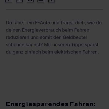
Schnellladestationen
Vehicle-to-Grid
Ladesäulen
Gewerbespeicher
Du fährst ein E-Auto und fragst dich, wie du
PV-fähige Wallboxen
deinen Energieverbrauch beim Fahren
Dienstwagen Wallboxen
reduzieren und somit den Geldbeutel
Balkonkraftwerke
schonen kannst? Mit unseren Tipps sparst
du ganz einfach beim elektrischen Fahren.
Set-Angebote
Ladekabel
Zubehör
B-Ware
Hersteller
Energiesparendes Fahren: