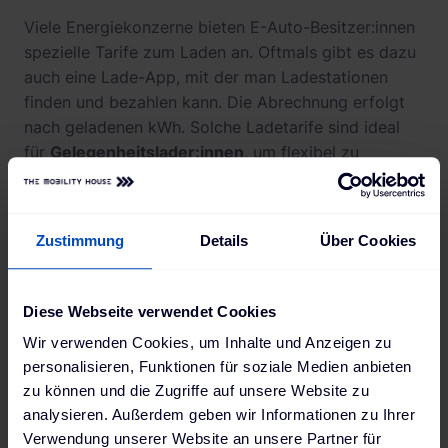
Viele Energiekonzerne bieten E-Auto-Besitzer:innen
spezielle Tarife zum Laden an. Oftmals gibt es dazu
auch eine Lade-App, mit der man Ladestationen
finden und bezahlen kann. Die Abrechnung erfolgt
nach geladenen kWh. Solche Ladetarife sind ideal
für
Gelegenheitslader:innen
, um flexibel zu
bleiben.
Ladetarife speziell für
Stadtwerke
-
Kund:innen
Zustimmung
Details
Über Cookies
Kosten:
Anzahl
Monatliche
Anbieter
Aufladu
Stationen
Grundgebühr
Diese Webseite verwendet Cookies
AC
Wir verwenden Cookies, um Inhalte und Anzeigen zu
ENTEGA -
450.000+
-
0,49 € /
personalisieren, Funktionen für soziale Medien anbieten
Ladekarte
(EU)
kWh (AC
zu können und die Zugriffe auf unsere Website zu
oder Easy
0,55 € /
analysieren. Außerdem geben wir Informationen zu Ihrer
Charging
kWh (DC
Verwendung unserer Website an unsere Partner für