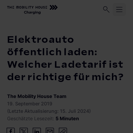
Unser Unternehmen
Geschäftskund:innen
Privatkund:
Startseite
Knowledge Center
Elektroauto öffentlich laden: W
Elektroauto
Shop
öffentlich laden:
Welcher Ladetarif ist
Lösungen und Services
SALE %
der richtige für mich?
Lagerdeals %
ChargeLine
Abrechnungsmanagement
Alle Produkte
Monitoring
eyond
The Mobility House Team
ChargeLine BiDi
Wallboxen
19. September 2019
Solarmanagement
ChargeLine AC
Zuhause laden
(Letzte Aktualisierung: 15. Juli 2024)
ChargeLine
Geschätzte Lesezeit:
5 Minuten
Dienstwagen Laden
Mobile Ladestationen
Knowledge Center