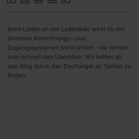
Schnellladestationen
Vehicle-to-Grid
Ladesäulen
Gewerbespeicher
Beim Laden an der Ladesäule wirst du mit
PV-fähige Wallboxen
diversen Abrechnungs- und
Dienstwagen Wallboxen
Zugangssystemen konfrontiert - da verliert
Balkonkraftwerke
man schnell den Überblick. Wir helfen dir,
den Weg durch den Dschungel an Tarifen zu
Set-Angebote
finden.
Ladekabel
Zubehör
B-Ware
Hersteller