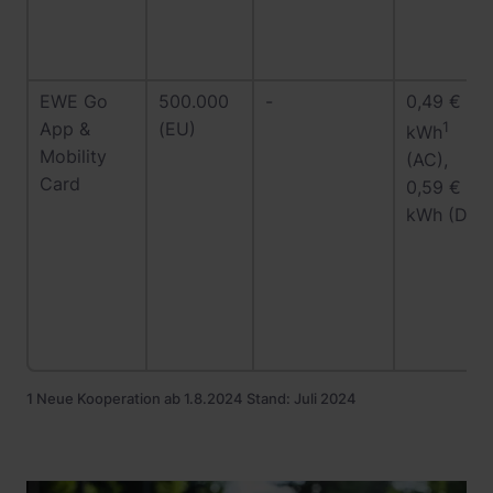
EWE Go
500.000
-
0,49 € /
App &
(EU)
1
kWh
Mobility
(AC),
Card
0,59 € /
kWh (DC)
1 Neue Kooperation ab 1.8.2024 Stand: Juli 2024