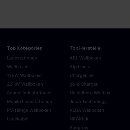
einer festen Ladeeinrichtung mit der Freiheit,
überall laden zu können – ob an der
Ferienwohnung, beim Kunden oder in der
Garage eines Freundes. Wird die mobile
Wallbox zusätzlich mit einer SIM-Karte
ausgestattet, ergeben sich weitere Vorteile:
etwa die Fernsteuerung von Ladevorgängen,
Top Kategorien
Top Hersteller
eine höhere Transparenz bei der
Ladestationen
ABL Wallboxen
Stromnutzung und smarte Auswertungen.
Wallboxen
Alpitronic
11 kW Wallboxen
ChargeLine
22 kW Wallboxen
go-e Charger
Schnellladestationen
Heidelberg Wallbox
Mobile Ladestationen
Juice Technology
PV-fähige Wallboxen
KEBA Wallboxen
Ladekabel
NRGKick
Sungrow