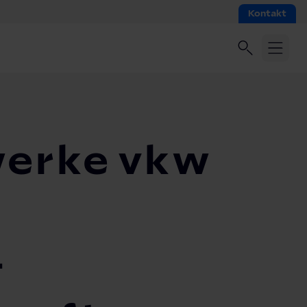
Kontakt
werke vkw
-