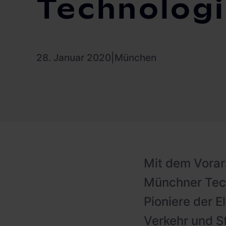
Technologi
PV-fähige Wallboxen
Gewerbespeicher
Dienstwagen Wallboxen
Balkonkraftwerke
28. Januar 2020
|
München
Set-Angebote
Ladekabel
Zubehör
B-Ware
Mit dem Vorar
Hersteller
Münchner Tec
Pioniere der E
Verkehr und S