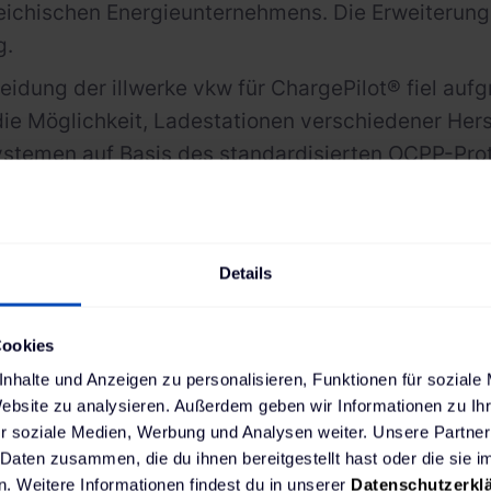
eichischen Energieunternehmens. Die Erweiterung 
g.
eidung der illwerke vkw für ChargePilot® fiel auf
ie Möglichkeit, Ladestationen verschiedener Herste
ystemen auf Basis des standardisierten OCPP-Prot
stmanagement, das auch Netzsteuerbefehle der Ne
Laden der Elektroautos netzdienlich realisieren ka
st viel selbst produzierten Strom aus Sonnenener
Details
hotovoltaik-Anlage auf dem Dach des Parkhauses 
egriert. Dies erhöht die Eigenverbrauchsquote und
Cookies
lien mit Photovoltaik in Vorarlberg wider.
nhalte und Anzeigen zu personalisieren, Funktionen für soziale
ke vkw und The Mobility House planen darüber hi
Website zu analysieren. Außerdem geben wir Informationen zu I
r soziale Medien, Werbung und Analysen weiter. Unsere Partner
rwaltungssystem über eine API zu integrieren un
 Daten zusammen, die du ihnen bereitgestellt hast oder die sie
ren.
. Weitere Informationen findest du in unserer
Datenschutzerkl