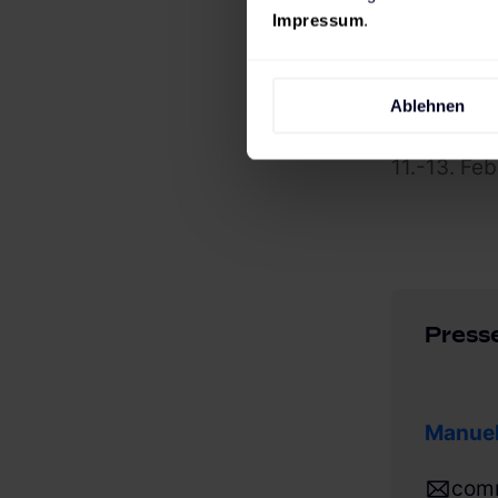
Die intell
Impressum
.
gemeinsam
„Klimaneut
Ablehnen
The Mobili
11.-13. Fe
Press
Manuel
com