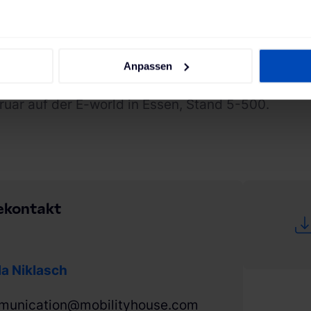
igente Integration von Elektroautos ins Netz unters
 mit mehr als 100 Unternehmen aus dem deutsc
ralitätsbündnis 2025“ formulierte Ziel, klimaneutr
Anpassen
ty House präsentiert die Lösung für gesteuertes
bruar auf der E-world in Essen, Stand 5-500.
ekontakt
a Niklasch
munication@mobilityhouse.com