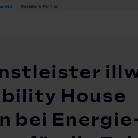
:innen
Reseller & Partner
ienstleister illwerke vkw und The Mobility House kooperi...
nstleister ill
bility House
n bei Energie