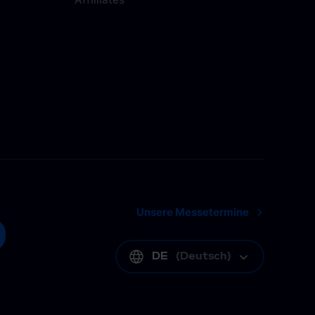
Unsere Messetermine
DE
(
Deutsch
)