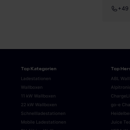
+49 
Top Kategorien
Top Hers
Ladestationen
ABL Wal
Wallboxen
Alpitroni
11 kW Wallboxen
ChargeL
22 kW Wallboxen
go-e Cha
Schnellladestationen
Heidelbe
Mobile Ladestationen
Juice Te