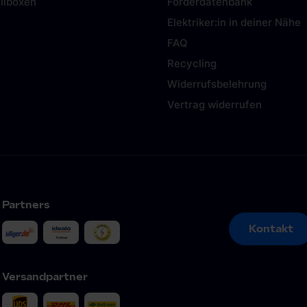
llboxen
Förderdatenbank
Elektriker:in in deiner Nähe
FAQ
Recycling
Widerrufsbelehrung
Vertrag widerrufen
Partners
Kontakt
Kontakt
Versandpartner