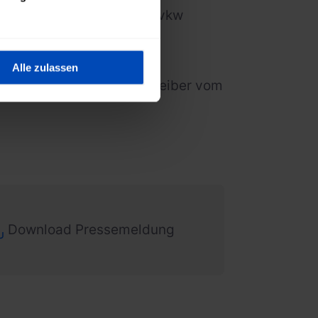
tützt das von der illwerke vkw
hsprachigen Raum im
al zu werden.
Alle zulassen
 Laden durch den Netzbetreiber vom
Download Pressemeldung