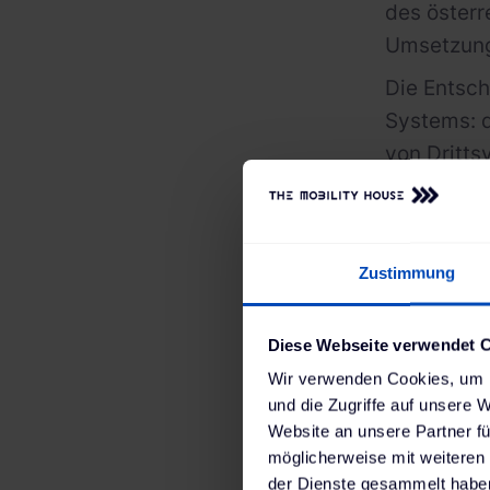
des österr
Umsetzun
Die Entsch
Systems: d
von Dritts
lokales La
somit das 
Um möglich
Zustimmung
auch die P
System int
Diese Webseite verwendet 
Wohnimmobi
Wir verwenden Cookies, um I
Die illwer
und die Zugriffe auf unsere 
Website an unsere Partner fü
Fuhrparkve
möglicherweise mit weiteren
zu optimie
der Dienste gesammelt haben