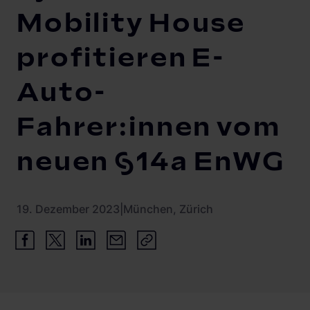
Schnellladestationen
Mobility House
Vehicle-to-Grid
Ladesäulen
profitieren E-
Gewerbespeicher
PV-fähige Wallboxen
Auto-
Dienstwagen Wallboxen
Fahrer:innen vom
Balkonkraftwerke
Set-Angebote
neuen §14a EnWG
Ladekabel
Zubehör
19. Dezember 2023
|
München, Zürich
B-Ware
Hersteller