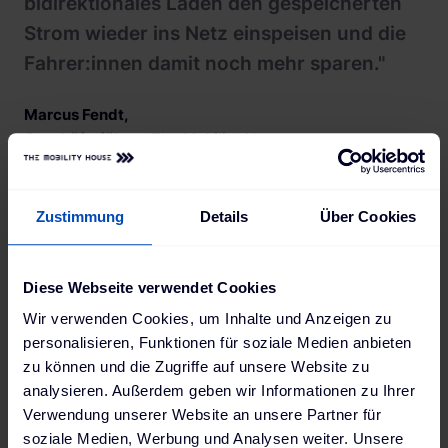
bidirektionales Laden den gespeicherten
Strom wieder ins Netz einspeisen und die
Fahrer:innen damit noch mehr sparen."
Marcus Fendt
,
Geschäftsführer, The Mobility House
Zustimmung
Details
Über Cookies
Der Tarif eyond von The Mobility House bietet E-
Auto-Fahrer:innen eine einfache und bequeme
Möglichkeit, von den reduzierten Netzentgelten
Diese Webseite verwendet Cookies
durch die Neufassung von §14a EnWG zu profitieren.
Wir verwenden Cookies, um Inhalte und Anzeigen zu
Denn mit der Integration der Netzsteuerbarkeit ist
personalisieren, Funktionen für soziale Medien anbieten
eyond ein Komfort-Angebot, das zahlreiche
zu können und die Zugriffe auf unsere Website zu
Anforderungen bereits erfüllt beziehungsweise für
analysieren. Außerdem geben wir Informationen zu Ihrer
die Kund:innen umsetzt.
Verwendung unserer Website an unsere Partner für
eyond ist seit Oktober 2023 verfügbar und
soziale Medien, Werbung und Analysen weiter. Unsere