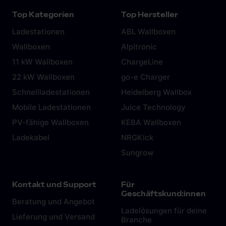
Top Kategorien
Top Hersteller
Ladestationen
ABL Wallboxen
Wallboxen
Alpitronic
11 kW Wallboxen
ChargeLine
22 kW Wallboxen
go-e Charger
Schnellladestationen
Heidelberg Wallbox
Mobile Ladestationen
Juice Technology
PV-fähige Wallboxen
KEBA Wallboxen
Ladekabel
NRGKick
Sungrow
Kontakt und Support
Für
Geschäftskund:innen
Beratung und Angebot
Ladelösungen für deine
Lieferung und Versand
Branche