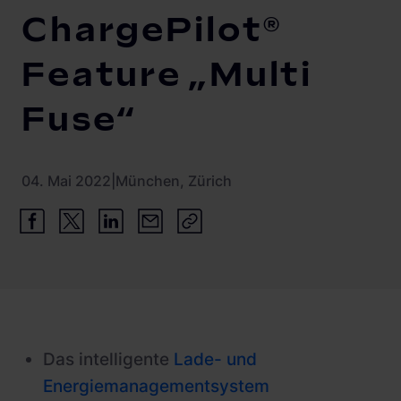
Schnellladestationen
ChargePilot®
Vehicle-to-Grid
Ladesäulen
Feature „Multi
Gewerbespeicher
PV-fähige Wallboxen
Fuse“
Dienstwagen Wallboxen
Balkonkraftwerke
04. Mai 2022
|
München, Zürich
Set-Angebote
Ladekabel
Zubehör
B-Ware
Hersteller
Das intelligente
Lade- und
Energiemanagementsystem