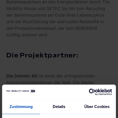
Batteriespeichers an den Energiemärkten durch The
Mobility House und GETEC bis hin zum Recycling
der Batteriesysteme am Ende ihres Lebenszyklus
und der Rückführung der wertvollen Rohstoffe in
den Produktionskreislauf, der sich REMONDIS
künftig widmen wird.
Die Projektpartner:
Die Daimler AG
ist eines der erfolgreichsten
Automobilunternehmen der Welt. Die Marke
Mercedes-Benz steht für hochwertige Fahrzeuge,
die begeistern und faszinieren. Zugleich ist das
Unternehmen der weltweit größte Hersteller für
Zustimmung
Details
Über Cookies
Nutzfahrzeuge und ist in verschiedenen
Geschäftsfeldern tätig. Mit seinen