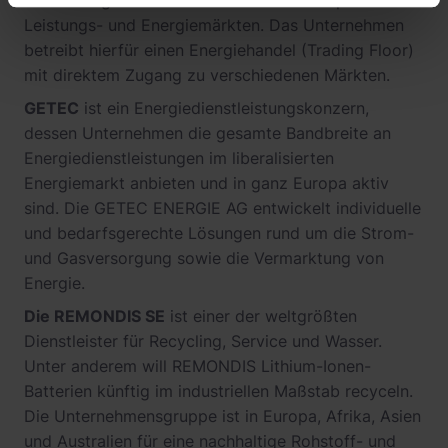
stromnetzgebundener Flexibilität an europäischen
Leistungs- und Energiemärkten. Das Unternehmen
betreibt hierfür einen Energiehandel (Trading Floor)
mit direktem Zugang zu verschiedenen Märkten.
GETEC
ist ein Energiedienstleistungskonzern,
dessen Unternehmen die gesamte Bandbreite an
Energiedienstleistungen im liberalisierten
Energiemarkt anbieten und in ganz Europa aktiv
sind. Die GETEC ENERGIE AG entwickelt individuelle
und bedarfsgerechte Lösungen rund um die Strom-
und Gasversorgung sowie die Vermarktung von
Energie.
Die REMONDIS SE
ist einer der weltgrößten
Dienstleister für Recycling, Service und Wasser.
Unter anderem will REMONDIS Lithium-Ionen-
Batterien künftig im industriellen Maßstab recyceln.
Die Unternehmensgruppe ist in Europa, Afrika, Asien
und Australien für eine nachhaltige Rohstoff- und