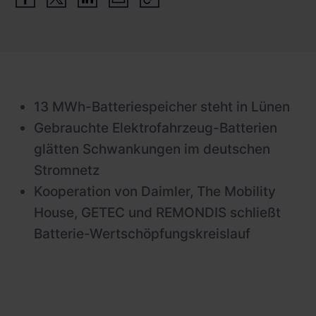
Schnellladestationen
Vehicle-to-Grid
Ladesäulen
Gewerbespeicher
PV-fähige Wallboxen
Dienstwagen Wallboxen
13 MWh-Batteriespeicher steht in Lünen
Balkonkraftwerke
Gebrauchte Elektrofahrzeug-Batterien
glätten Schwankungen im deutschen
Set-Angebote
Stromnetz
Ladekabel
Kooperation von Daimler, The Mobility
Zubehör
House, GETEC und REMONDIS schließt
Batterie-Wertschöpfungskreislauf
B-Ware
Hersteller