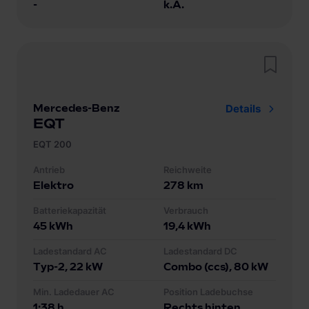
-
k.A.
Mercedes-Benz
Details
EQT
EQT 200
Antrieb
Reichweite
Elektro
278
km
Batteriekapazität
Verbrauch
45
kWh
19,4
kWh
Ladestandard AC
Ladestandard DC
Typ-2
, 22 kW
Combo (ccs)
, 80 kW
Min. Ladedauer AC
Position Ladebuchse
1:38 h
Rechts hinten