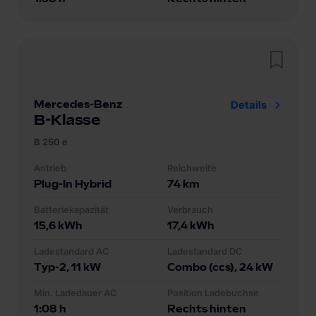
Mercedes-Benz
Details
B-Klasse
B 250 e
Antrieb
Reichweite
Plug-In Hybrid
74
km
Batteriekapazität
Verbrauch
15,6
kWh
17,4
kWh
Ladestandard AC
Ladestandard DC
Typ-2
, 11 kW
Combo (ccs)
, 24 kW
Min. Ladedauer AC
Position Ladebuchse
1:08 h
Rechts hinten