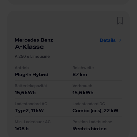
Mercedes-Benz
Details
A-Klasse
A 250 e Limousine
Antrieb
Reichweite
Plug-In Hybrid
87
km
Batteriekapazität
Verbrauch
15,6
kWh
15,6
kWh
Ladestandard AC
Ladestandard DC
Typ-2
, 11 kW
Combo (ccs)
, 22 kW
Min. Ladedauer AC
Position Ladebuchse
1:08 h
Rechts hinten