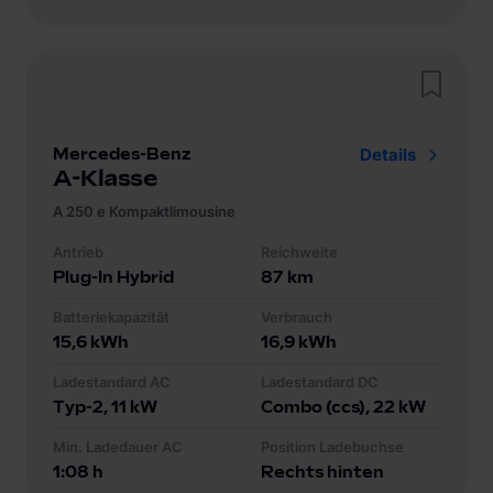
Mercedes-Benz
Details
A-Klasse
A 250 e Kompaktlimousine
Antrieb
Reichweite
Plug-In Hybrid
87
km
Batteriekapazität
Verbrauch
15,6
kWh
16,9
kWh
Ladestandard AC
Ladestandard DC
Typ-2
, 11 kW
Combo (ccs)
, 22 kW
Min. Ladedauer AC
Position Ladebuchse
1:08 h
Rechts hinten