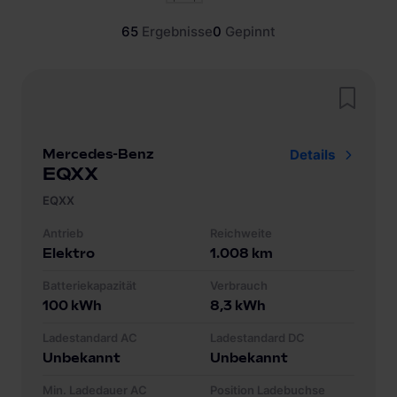
65
Ergebnisse
0
Gepinnt
Mercedes-Benz
Details
EQXX
EQXX
Antrieb
Reichweite
Elektro
1.008
km
Batteriekapazität
Verbrauch
100
kWh
8,3
kWh
Ladestandard AC
Ladestandard DC
Unbekannt
Unbekannt
Min. Ladedauer AC
Position Ladebuchse