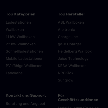
Top Kategorien
Top Hersteller
Ladestationen
ABL Wallboxen
Wallboxen
Alpitronic
11 kW Wallboxen
ChargeLine
22 kW Wallboxen
go-e Charger
Schnellladestationen
Heidelberg Wallbox
Mobile Ladestationen
Juice Technology
PV-fähige Wallboxen
KEBA Wallboxen
Ladekabel
NRGKick
Sungrow
Kontakt und Support
Für
Geschäftskund:innen
Beratung und Angebot
Ladelösungen für deine