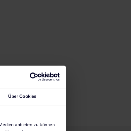
23:08
h
2,3
kW
Ladedauer für 80%
Max. mögliche
State of Charge
Ladeleistung
Steckdose
AC-Wallbox
AC-Wallbox
DC-Charger
230 V
11 kW
22 kW
Über Cookies
 Medien anbieten zu können