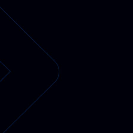
PV-fähige Wallboxen
Gewerbespeicher
Dienstwagen Wallboxen
Balkonkraftwerke
Set-Angebote
Ladekabel
Zubehör
B-Ware
Hersteller