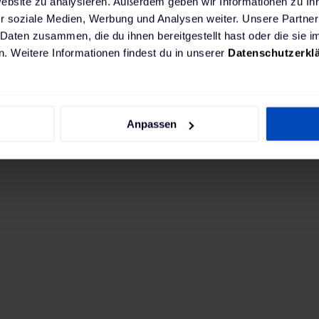
Website zu analysieren. Außerdem geben wir Informationen zu I
r soziale Medien, Werbung und Analysen weiter. Unsere Partner
 Daten zusammen, die du ihnen bereitgestellt hast oder die sie
. Weitere Informationen findest du in unserer
Datenschutzerkl
chtest, empfehlen wir eine leistungsstarke fest ins
Anpassen