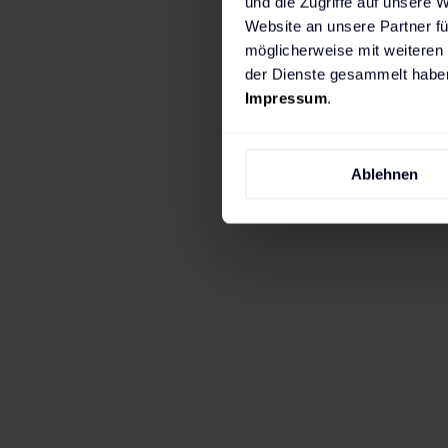
und die Zugriffe auf unsere 
Website an unsere Partner fü
möglicherweise mit weiteren
der Dienste gesammelt haben
Impressum
.
Wenn du in erster Linie zuhause laden mö
Ablehnen