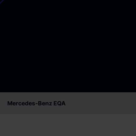
Loslegen
Loslegen
Mercedes-Benz EQA