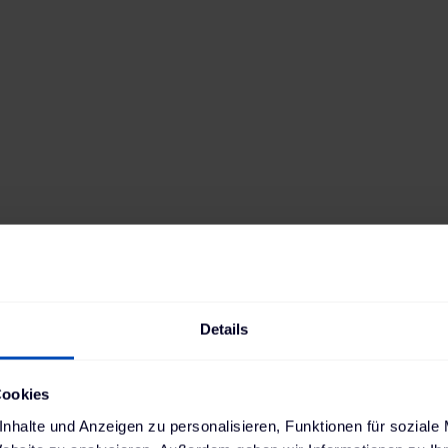
EQA 250
Antrieb
Reichweite
Elektro
428
km
Batteriekapazität
Verbrauch
66,5
kWh
17,7
kWh
Ladestandard AC
Ladestandard DC
Typ-2
, 11 kW
Combo (ccs)
,
100 kW
Min. Ladedauer AC
Position Ladebuchse
4:50 h
Rechts hinten
Details
Cookies
nhalte und Anzeigen zu personalisieren, Funktionen für soziale