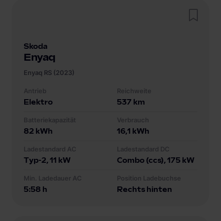
Skoda
Enyaq
Enyaq RS (2023)
Antrieb
Reichweite
Elektro
537
km
Batteriekapazität
Verbrauch
82
kWh
16,1
kWh
Ladestandard AC
Ladestandard DC
Typ-2
, 11 kW
Combo (ccs)
, 175 kW
Min. Ladedauer AC
Position Ladebuchse
5:58 h
Rechts hinten