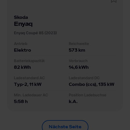
Skoda
Enyaq
Enyaq Coupé 85 (2023)
Antrieb
Reichweite
Elektro
573
km
Batteriekapazität
Verbrauch
82
kWh
14,6
kWh
Ladestandard AC
Ladestandard DC
Typ-2
, 11 kW
Combo (ccs)
, 135 kW
Min. Ladedauer AC
Position Ladebuchse
5:58 h
k.A.
Nächste Seite