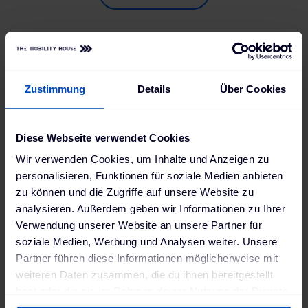
Zustimmung
Details
Über Cookies
Wie lädst du dein
Diese Webseite verwendet Cookies
Škoda E-Auto am
Wir verwenden Cookies, um Inhalte und Anzeigen zu
besten?
personalisieren, Funktionen für soziale Medien anbieten
zu können und die Zugriffe auf unsere Website zu
analysieren. Außerdem geben wir Informationen zu Ihrer
Verwendung unserer Website an unsere Partner für
Die passende Ladestation für Škoda E-Autos
soziale Medien, Werbung und Analysen weiter. Unsere
finden:
Mit unseren Ladestationen ist dein
Partner führen diese Informationen möglicherweise mit
Elektroauto von Škoda schnell wieder voll und du
weiteren Daten zusammen, die du ihnen bereitgestellt
bleibst gewohnt flexibel. Wähle dein Škoda-Modell
hast oder die sie im Rahmen deiner Nutzung der Dienste
aus und finde heraus, welche Ladestationen perfekt
gesammelt haben. Weitere Informationen findest du in