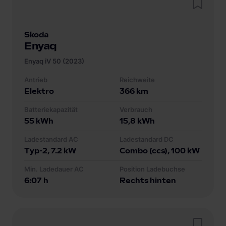
Skoda
Enyaq
Enyaq iV 50 (2023)
Antrieb
Reichweite
Elektro
366
km
Batteriekapazität
Verbrauch
55
kWh
15,8
kWh
Ladestandard AC
Ladestandard DC
Typ-2
, 7.2 kW
Combo (ccs)
, 100 kW
Min. Ladedauer AC
Position Ladebuchse
6:07 h
Rechts hinten