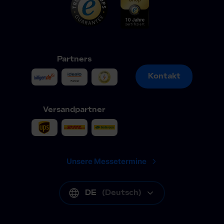
Partners
Kontakt
Kontakt
Versandpartner
Unsere Messetermine
DE
(
Deutsch
)