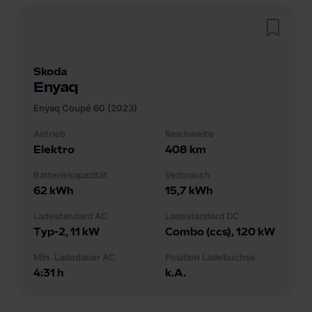
Skoda
Enyaq
Enyaq Coupé 60 (2023)
Antrieb
Reichweite
Elektro
408
km
Batteriekapazität
Verbrauch
62
kWh
15,7
kWh
Ladestandard AC
Ladestandard DC
Typ-2
, 11 kW
Combo (ccs)
, 120 kW
Min. Ladedauer AC
Position Ladebuchse
4:31 h
k.A.