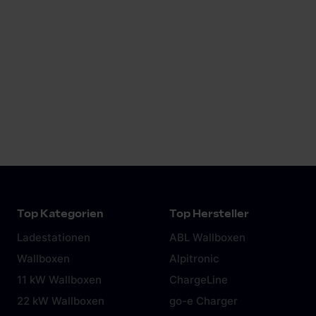
Mehr erfahren
Top Kategorien
Top Hersteller
Ladestationen
ABL Wallboxen
Wallboxen
Alpitronic
11 kW Wallboxen
ChargeLine
22 kW Wallboxen
go-e Charger