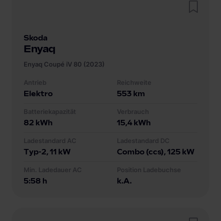
Skoda
Enyaq
Enyaq Coupé iV 80 (2023)
Antrieb
Reichweite
Elektro
553
km
Batteriekapazität
Verbrauch
82
kWh
15,4
kWh
Ladestandard AC
Ladestandard DC
Typ-2
, 11 kW
Combo (ccs)
, 125 kW
Min. Ladedauer AC
Position Ladebuchse
5:58 h
k.A.