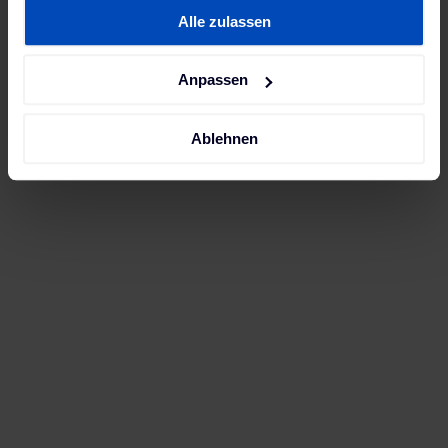
zu deinem Elektroauto passen.
Alle zulassen
unserer
Datenschutzerklärung
und unserem
Impressum
.
Anpassen
Ablehnen
Ladestationen
für alle Škoda-
Modelle
Unsere Škoda-Ladestationen eignen sich bestens,
um alle Škoda-Elektroautos aufzuladen. Egal
welches Modell du besitzt: Škoda CITIGOe iV,
Škoda SUPERB iV, Škoda Enyaq iV oder Škoda
VISION iV.