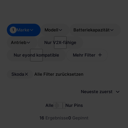
Marke
Modell
Batteriekapazität
1
Antrieb
Nur V2X-fähige
Nur eyond kompatible
Mehr Filter
Skoda
Alle Filter zurücksetzen
Neueste zuerst
Alle
Nur Pins
16
Ergebnisse
0
Gepinnt