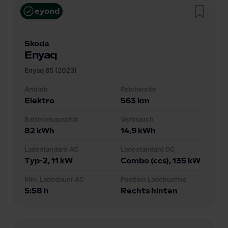
eyond
Skoda
Enyaq
Enyaq 85 (2023)
Antrieb
Reichweite
Elektro
563
km
Batteriekapazität
Verbrauch
82
kWh
14,9
kWh
Ladestandard AC
Ladestandard DC
Typ-2
, 11 kW
Combo (ccs)
, 135 kW
Min. Ladedauer AC
Position Ladebuchse
5:58 h
Rechts hinten