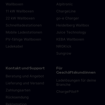
Wallboxen
Alpitronic
11 kW Wallboxen
ChargeLine
22 kW Wallboxen
go-e Charger
Schnellladestationen
Heidelberg Wallbox
Mobile Ladestationen
Juice Technology
PV-fähige Wallboxen
KEBA Wallboxen
Ladekabel
NRGKick
Sungrow
Kontakt und Support
Für
Geschäftskund:innen
Beratung und Angebot
Ladelösungen für deine
Lieferung und Versand
Branche
Zahlungsarten
ChargePilot®
Rücksendung
Reklamation