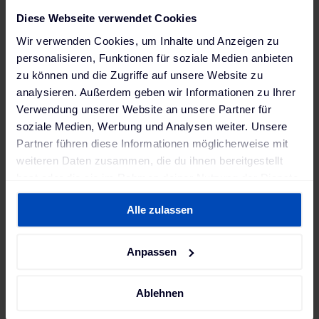
das Prüfprotokoll des Akkus von der Werkstatt
Diese Webseite verwendet Cookies
geben zu lassen.
Wir verwenden Cookies, um Inhalte und Anzeigen zu
personalisieren, Funktionen für soziale Medien anbieten
zu können und die Zugriffe auf unsere Website zu
Rekuperation und ihre
analysieren. Außerdem geben wir Informationen zu Ihrer
Auswirkung auf die Bremsen
Verwendung unserer Website an unsere Partner für
soziale Medien, Werbung und Analysen weiter. Unsere
Partner führen diese Informationen möglicherweise mit
Bei E-Autos gewinnst du beim Bremsen Energie
weiteren Daten zusammen, die du ihnen bereitgestellt
zurück: Diesen Vorgang nennt man
Rekuperation
.
hast oder die sie im Rahmen deiner Nutzung der Dienste
Im Stadtverkehr kann es sein, dass du Strecken nur
gesammelt haben. Weitere Informationen findest du in
durch das Auf- und Ab-Bewegen des Gaspedals
Alle zulassen
unserer
Datenschutzerklärung
und unserem
zurücklegst.
Impressum
.
Dadurch wird die Bremse zwar weniger abgenutzt -
Anpassen
kann allerdings auch eher Rost ansetzen als es bei
einem benzinbetriebenen Fahrzeug geschieht. Der
Ablehnen
ADAC weist darauf hin, dass Scheibenbremsen