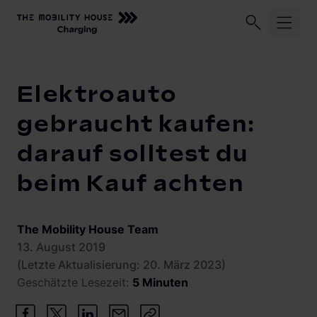
Unser Unternehmen
Geschäftskund:innen
Privatkund:
Startseite
Knowledge Center
Elektroauto gebraucht kaufen:
Elektroauto
Shop
gebraucht kaufen:
darauf solltest du
Lösungen und Services
SALE %
beim Kauf achten
Lagerdeals %
ChargeLine
Abrechnungsmanagement
Alle Produkte
Monitoring
eyond
The Mobility House Team
ChargeLine BiDi
Wallboxen
13. August 2019
Solarmanagement
ChargeLine AC
Zuhause laden
(Letzte Aktualisierung: 20. März 2023)
ChargeLine
Geschätzte Lesezeit:
5 Minuten
Dienstwagen Laden
Mobile Ladestationen
Knowledge Center