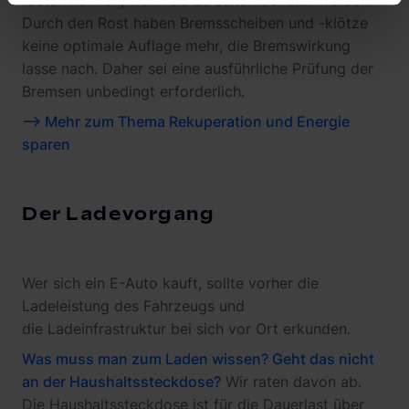
rosten können, wenn sie zu selten benutzt werden.
Durch den Rost haben Bremsscheiben und -klötze
keine optimale Auflage mehr, die Bremswirkung
lasse nach. Daher sei eine ausführliche Prüfung der
Bremsen unbedingt erforderlich.
--> Mehr zum Thema Rekuperation und Energie
sparen
Der Ladevorgang
Wer sich ein E-Auto kauft, sollte vorher die
Ladeleistung des Fahrzeugs und
die Ladeinfrastruktur bei sich vor Ort erkunden.
Was muss man zum Laden wissen? Geht das nicht
an der Haushaltssteckdose?
Wir raten davon ab.
Die Haushaltssteckdose ist für die Dauerlast über