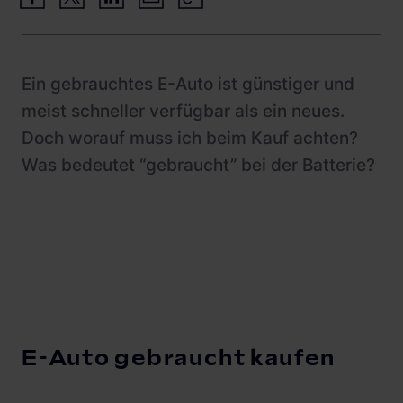
Schnellladestationen
Vehicle-to-Grid
Ladesäulen
Gewerbespeicher
Ein gebrauchtes E-Auto ist günstiger und
PV-fähige Wallboxen
meist schneller verfügbar als ein neues.
Dienstwagen Wallboxen
Doch worauf muss ich beim Kauf achten?
Balkonkraftwerke
Was bedeutet “gebraucht” bei der Batterie?
Set-Angebote
Ladekabel
Zubehör
B-Ware
Hersteller
E-Auto gebraucht kaufen