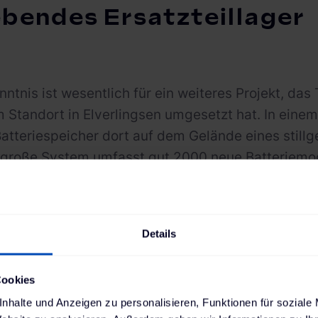
ebendes Ersatzteillager
nntnis ist wesentlich für ein weiteres Projekt, d
 Standort in Elverlingsen umgesetzt hat. In eine
Batteriespeicher dort auf dem Gelände eines still
große System umfasst gut 2000 neue Batteriemodu
rt lebendes Ersatzteillager. Die Module sind für 
 Bedarf jederzeit entnommen werden, um fehlerhaf
Für die spätere Leistungsfähigkeit des Akkus ist se
Details
l: Damit er für den Einbau in einem Fahrzeug einsat
 und schonend be- und entladen werden. Was, wie
Cookies
Kosten der Kapazität geht.
nhalte und Anzeigen zu personalisieren, Funktionen für soziale