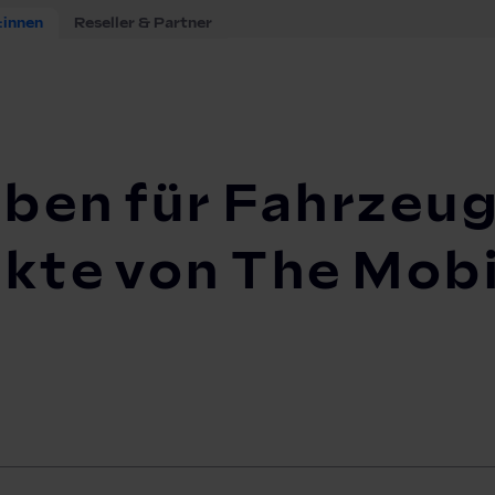
:innen
Reseller & Partner
Fahrzeugbatterien: Speicherprojekte von Th...
eben für Fahrzeu
kte von The Mobi