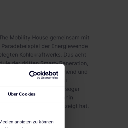
as The Mobility House gemeinsam mit
m Paradebeispiel der Energiewende
gelegten Kohlekraftwerks. Das acht
le der dritten Smart-Generation,
rund 600 Fahrzeuge ausreichend und
te Batterien in Smarts zu
in Einsatz in Elverlingsen sogar
Über Cookies
zfähig ist, muss er bis dahin
 das Projekt in Lünen gezeigt hat,
 Medien anbieten zu können