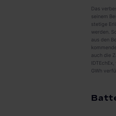
Das verbes
seinem Be
stetige Er
werden. So
aus den Be
kommenden
auch die 
IDTEchEx, 
GWh verfü
Batt