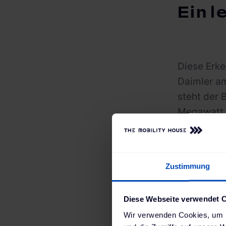
Ein l
Diese Erke
Daimler am
steht der 
Megawatt 
als eine A
können bei
ersetzen. 
Zustimmung
von Vortei
regelmäßig
Diese Webseite verwendet 
nicht auf 
Wir verwenden Cookies, um I