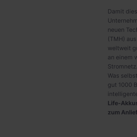
Damit dies
Unternehme
neuen Tech
(TMH) aus 
weltweit g
an einem w
Stromnetz
Was selbst
gut 1000 B
intellige
Life-Akku
zum Anlie