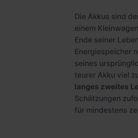
PV-fähige Wallboxen
Gewerbespeicher
Die Akkus sind der
Dienstwagen Wallboxen
einem Kleinwagen
Balkonkraftwerke
Ende seiner Lebe
Set-Angebote
Energiespeicher n
Ladekabel
seines ursprüngli
Zubehör
teurer Akku viel 
langes zweites L
B-Ware
Schätzungen zufolg
Hersteller
für mindestens ze