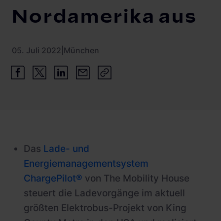
Schnellladestationen
Nordamerika aus
Vehicle-to-Grid
Ladesäulen
Gewerbespeicher
PV-fähige Wallboxen
05. Juli 2022
|
München
Dienstwagen Wallboxen
Balkonkraftwerke
Set-Angebote
Ladekabel
Zubehör
Das
Lade- und
Energiemanagementsystem
B-Ware
ChargePilot®
von The Mobility House
Hersteller
steuert die Ladevorgänge im aktuell
größten Elektrobus-Projekt von King