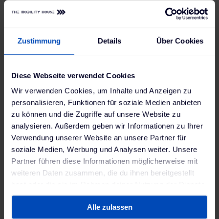
dieses Markts angeeignet haben, wird
auch auf den europäischen Markt
abstrahlen. Gleichzeitig bringen wir unsere
Zustimmung
Details
Über Cookies
Erfahrungen aus Flottenprojekten in
Europa auch in den USA und Kanada ein.
Diese Webseite verwendet Cookies
Von diesem Wissensaustausch profitieren
Wir verwenden Cookies, um Inhalte und Anzeigen zu
vor allem unsere Kunden. The Mobility
personalisieren, Funktionen für soziale Medien anbieten
House hat für dieses Jahr bereits einige
zu können und die Zugriffe auf unsere Website zu
weitere Infrastrukturprojekte im
analysieren. Außerdem geben wir Informationen zu Ihrer
Megawattbereich in Planung."
Verwendung unserer Website an unsere Partner für
soziale Medien, Werbung und Analysen weiter. Unsere
Marcus Fendt
,
Partner führen diese Informationen möglicherweise mit
Geschäftsführer, The Mobility House
weiteren Daten zusammen, die du ihnen bereitgestellt
hast oder die sie im Rahmen deiner Nutzung der Dienste
gesammelt haben. Weitere Informationen findest du in
Alle zulassen
unserer
Datenschutzerklärung
und unserem
In Europa ist The Mobility House u. a. an der