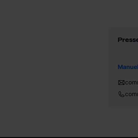
Press
Manuel
com
com