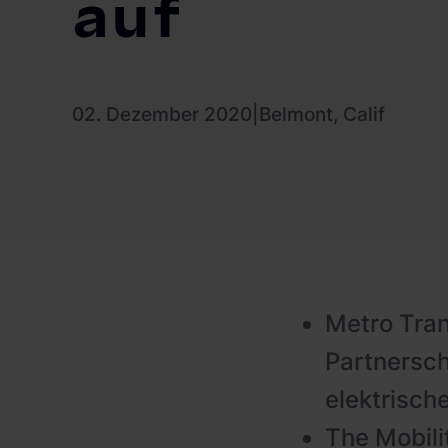
auf
PV-fähige Wallboxen
Gewerbespeicher
Dienstwagen Wallboxen
Balkonkraftwerke
02. Dezember 2020
|
Belmont, Calif
Set-Angebote
Ladekabel
Zubehör
B-Ware
Metro Tran
Hersteller
Partnersch
elektrisch
The Mobili