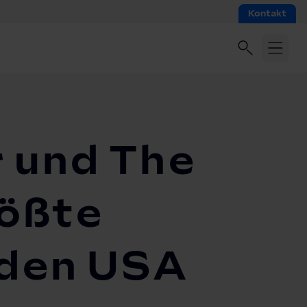
Kontakt
r und The
rößte
n den USA