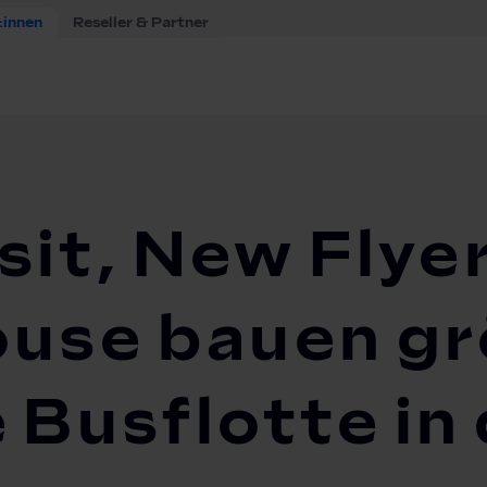
:innen
Reseller & Partner
ansit, New Flyer und The Mobility House bauen größte ele...
sit, New Flye
ouse bauen g
e Busflotte i