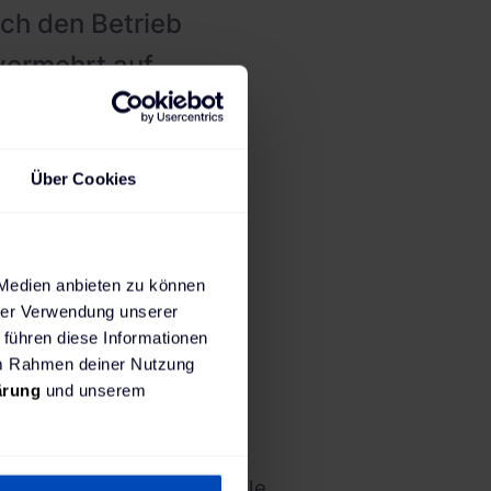
uch den Betrieb
vermehrt auf
en, sind es
len, dass die
Über Cookies
gig vom
 Ort
 Medien anbieten zu können
hrer Verwendung unserer
 führen diese Informationen
 im Rahmen deiner Nutzung
ärung
und unserem
d auf der Strecke, damit
chend geladen sind, um alle