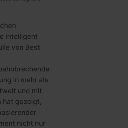
schen
 intelligent
ülle von Best
 bahnbrechende
rung in mehr als
tweit und mit
 hat gezeigt,
basierender
ment nicht nur