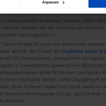
Anpassen
 Fahrten durchführen zu können. Mit dem Lade-
t® können mehr als 30 Prozent der betrieblichen 
en Ladevorgängen eingespart werden, indem die G
reduziert werden und die Nutzungszeit optimiert
tigsten Zeiten geplant ist.
Transit-Projekt ist eines von zahlreichen anderen
ouse, wie z.B. das Projekt am
Flughafen Avinor in 
m
mit 100 Elektrobussen. ChargePilot® ermöglicht
rzeuge in Transitdepots, gewerblichen Büroparkpl
enhauskomplexen jeder Größe zum niedrigsten St
n Strom intelligent verteilt. Dank ChargePilot® pr
sten, einer sicheren lokalen und cloud-basierte
m skalierbaren modularen Design, das mit einer Vi
unktioniert.