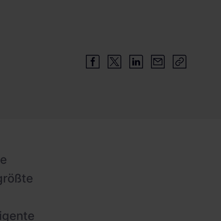
ne
größte
ligente