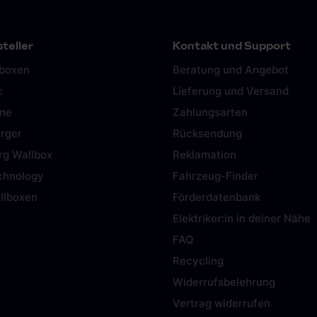
teller
Kontakt und Support
lboxen
Beratung und Angebot
c
Lieferung und Versand
ine
Zahlungsarten
rger
Rücksendung
rg Wallbox
Reklamation
chnology
Fahrzeug-Finder
llboxen
Förderdatenbank
Elektriker:in in deiner Nähe
FAQ
Recycling
Widerrufsbelehrung
Vertrag widerrufen