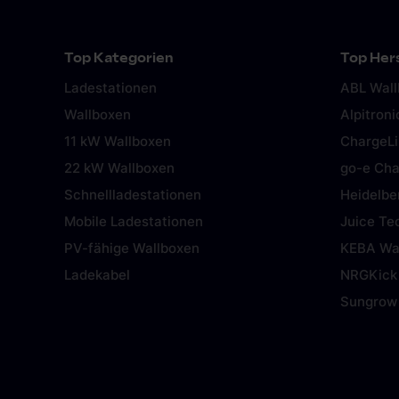
Top Kategorien
Top Hers
Ladestationen
ABL Wal
Wallboxen
Alpitroni
11 kW Wallboxen
ChargeL
22 kW Wallboxen
go-e Cha
Schnellladestationen
Heidelbe
Mobile Ladestationen
Juice Te
PV-fähige Wallboxen
KEBA Wa
Ladekabel
NRGKick
Sungrow