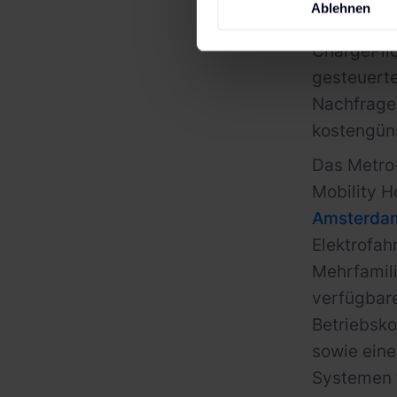
Ablehnen
geplanten
ChargePilo
gesteuert
Nachfrage 
kostengüns
Das Metro-
Mobility H
Amsterda
Elektrofah
Mehrfamili
verfügbare
Betriebsko
sowie eine
Systemen f