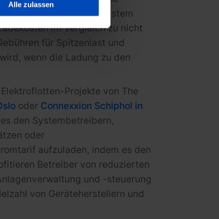
Alle zulassen
 und Energiemanagementsystem
Ladekosten im Vergleich zu nicht
ebühren für Spitzenlast und
 wird, wenn die Ladung zu den
 Elektroflotten-Projekte von The
Oslo
oder
Connexxion Schiphol in
 es den Systembetreibern,
ätzen oder
romtarif aufzuladen, indem es den
ofitieren Betreiber von reduzierten
n Anlagenverwaltung und -steuerung
elzahl von Geräteherstellern und