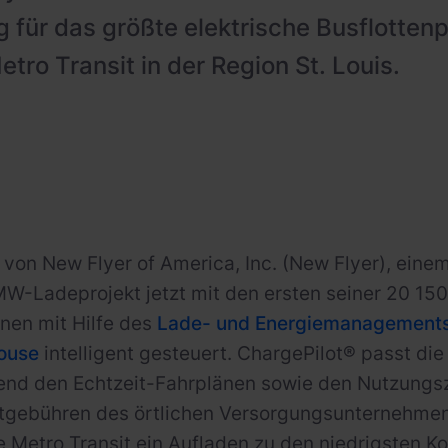
 für das größte elektrische Busflottenp
tro Transit in der Region St. Louis.
 von New Flyer of America, Inc. (New Flyer), eine
W-Ladeprojekt jetzt mit den ersten seiner 20 1
nen mit Hilfe des
Lade- und Energiemanagements
House
intelligent gesteuert. ChargePilot® passt di
nd den Echtzeit-Fahrplänen sowie den Nutzungsz
stgebühren des örtlichen Versorgungsunternehme
ie Metro Transit ein Aufladen zu den niedrigsten K