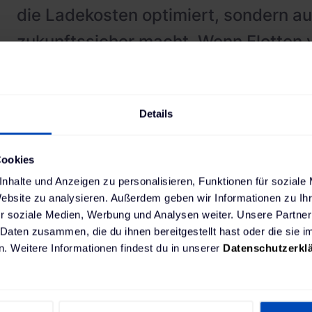
die Ladekosten optimiert, sondern a
zukunftssicher macht. Wenn Flotten 
elektrische Antriebe umgestellt werd
interoperable Systeme, die sicherstel
Details
verschiedenen Ladestation unabhän
Hersteller mit anderen Systemen vor
Cookies
zusammenarbeiten."
nhalte und Anzeigen zu personalisieren, Funktionen für soziale
Website zu analysieren. Außerdem geben wir Informationen zu I
Greg Hintler
,
r soziale Medien, Werbung und Analysen weiter. Unsere Partner
Geschäftsführer, The Mobility House USA
 Daten zusammen, die du ihnen bereitgestellt hast oder die sie
. Weitere Informationen findest du in unserer
Datenschutzerkl
ty House optimiert die Ladevorgänge im Depot un
ellt wird, dass die Busse von Metro Transit ausrei