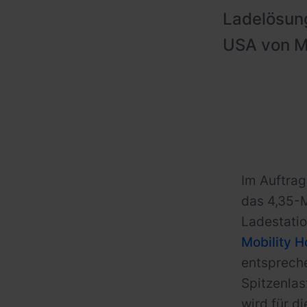
Ladelösung
USA von Me
Im Auftrag
das 4,35-M
Ladestatio
Mobility 
entspreche
Spitzenla
wird für d