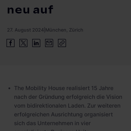
Schnellladestationen
neu auf
Vehicle-to-Grid
Ladesäulen
Gewerbespeicher
PV-fähige Wallboxen
27. August 2024
|
München, Zürich
Dienstwagen Wallboxen
Balkonkraftwerke
Set-Angebote
Ladekabel
Zubehör
The Mobility House realisiert 15 Jahre
nach der Gründung erfolgreich die Vision
B-Ware
vom bidirektionalen Laden. Zur weiteren
Hersteller
erfolgreichen Ausrichtung organisiert
sich das Unternehmen in vier