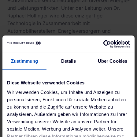
Echtzeithandelsentscheidungen an diversen Energie-
und Leistungsmärkten. Unter der Leitung von Dr.
Raphael Hollinger wird diese einzigartige
Technologie in Zusammenarbeit mit
Automobilherstellern, Energieversorgern und
Flottenbetreibern in verschiedenen europäischen
Ländern eingesetzt und weiter ausgerollt. Auch
Stationärspeicherbetreiber profitieren von der
Zustimmung
Details
Über Cookies
Vermarktungskompetenz. Das bestehende Portfolio
von über 100 MWh wächst kontinuierlich. Neuestes
Beispiel ist die Kooperation mit
GESI Green Energy
Diese Webseite verwendet Cookies
Storage Initiative SE
mit dem Ziel Stationärspeicher
im GW-Bereich zu vermarkten.
Wir verwenden Cookies, um Inhalte und Anzeigen zu
personalisieren, Funktionen für soziale Medien anbieten
Das erfolgreiche Ladelösungsgeschäft für
zu können und die Zugriffe auf unsere Website zu
Unternehmens- und Logistikflotten, die
analysieren. Außerdem geben wir Informationen zu Ihrer
Immobilienwirtschaft, den Autohandel und Betreiber
Verwendung unserer Website an unsere Partner für
von Ladestationen wird in der Business Unit
The
soziale Medien, Werbung und Analysen weiter. Unsere
Mobility House Solutions
unter der Leitung von
Partner führen diese Informationen möglicherweise mit