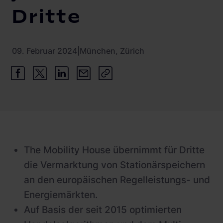
Schnellladestationen
Dritte
Vehicle-to-Grid
Ladesäulen
Gewerbespeicher
PV-fähige Wallboxen
09. Februar 2024
|
München, Zürich
Dienstwagen Wallboxen
Balkonkraftwerke
Set-Angebote
Ladekabel
Zubehör
The Mobility House übernimmt für Dritte
die Vermarktung von Stationärspeichern
B-Ware
an den europäischen Regelleistungs- und
Hersteller
Energiemärkten.
Auf Basis der seit 2015 optimierten