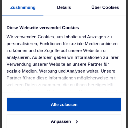
Das Produkt „Route to Market Service” übernimmt
Zustimmung
Details
Über Cookies
als ganzheitliche Lösung die umfassende
Vermarktung des Speichers – von der Vermarktung
in Regelleistungsmärkten, der lokalen Ansteuerung
Diese Webseite verwendet Cookies
des Speichers bis zur Optimierung am
Wir verwenden Cookies, um Inhalte und Anzeigen zu
Kurzfristhandel. Auf Wunsch können weitere
personalisieren, Funktionen für soziale Medien anbieten
individuelle Dienstleistungen abgeschlossen werden,
zu können und die Zugriffe auf unsere Website zu
etwa die Unterstützung bei der Befreiung von
analysieren. Außerdem geben wir Informationen zu Ihrer
Steuern und Umlagen oder ein
Verwendung unserer Website an unsere Partner für
Präqualifizierungsservice.
soziale Medien, Werbung und Analysen weiter. Unsere
Partner führen diese Informationen möglicherweise mit
weiteren Daten zusammen, die du ihnen bereitgestellt
Trading dank
hast oder die sie im Rahmen deiner Nutzung der Dienste
Technologieportfolio
gesammelt haben. Weitere Informationen findest du in
Alle zulassen
unserer
Datenschutzerklärung
und unserem
Impressum
.
Grundlage für diese Aktivitäten ist das eigens
Anpassen