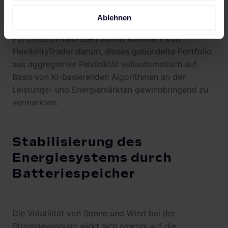
entwickelte
Technologieportfolio
. Zunächst bündelt
der cloud-basierte FlexibilityAggregator das
Ablehnen
Speicher- bzw. Flexibilitätspotenzial zu einem
Portfolio. Im nächsten Schritt kümmert sich
FlexibilityTrader darum, dieses gebündelte Portfolio
aus aggregierter Flexibilität vollautomatisch auf
Basis von KI-basierenden Algorithmen an den
Leistungs- und Energiemärkten gewinnbringend zu
vermarkten.
Stabilisierung des
Energiesystems durch
Batteriespeicher
Die Volatilität von Sonne und Wind bei der
Stromgewinnung wirkt sich sowohl auf die