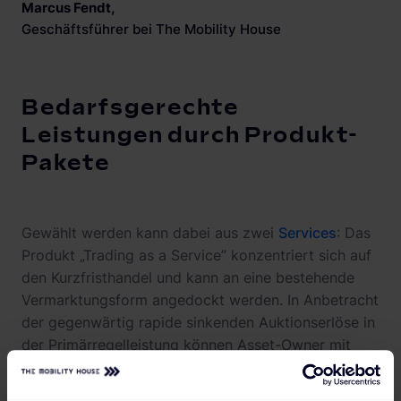
Marcus Fendt
,
Geschäftsführer bei The Mobility House
Bedarfsgerechte
Leistungen durch Produkt-
Pakete
Gewählt werden kann dabei aus zwei
Services
: Das
Produkt „Trading as a Service” konzentriert sich auf
den Kurzfristhandel und kann an eine bestehende
Vermarktungsform angedockt werden. In Anbetracht
der gegenwärtig rapide sinkenden Auktionserlöse in
der Primärregelleistung können Asset-Owner mit
diesem Angebot ihre rückläufigen Einnahmen
kompensieren.