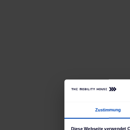
Wir haben über 56.000 zufriedene
Kund:innen.
Zustimmung
Ladezubehör
22 kW Wallboxen
Alle
Diese Webseite verwendet 