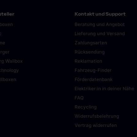
teller
Kontakt und Support
lboxen
Beratung und Angebot
c
Lieferung und Versand
ine
Zahlungsarten
rger
Rücksendung
rg Wallbox
Reklamation
chnology
Fahrzeug-Finder
llboxen
Förderdatenbank
Elektriker:in in deiner Nähe
FAQ
Recycling
Widerrufsbelehrung
Vertrag widerrufen