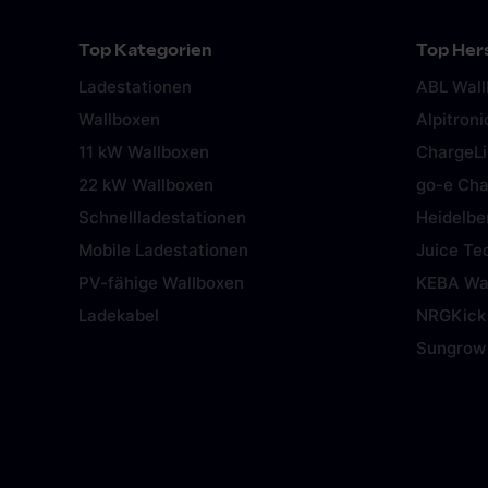
Top Kategorien
Top Hers
Ladestationen
ABL Wal
Wallboxen
Alpitroni
11 kW Wallboxen
ChargeL
22 kW Wallboxen
go-e Cha
Schnellladestationen
Heidelbe
Mobile Ladestationen
Juice Te
PV-fähige Wallboxen
KEBA Wa
Ladekabel
NRGKick
Sungrow