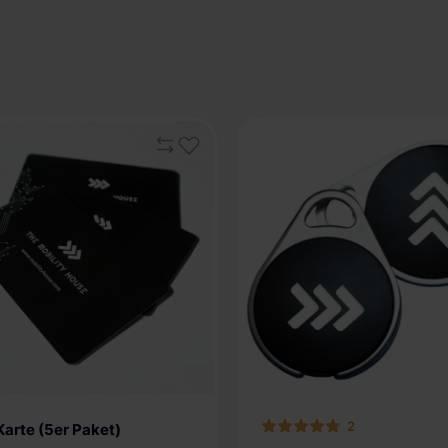
2
Karte (5er Paket)