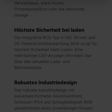
Abschnitt Einzelheiten
fest.
Verweildauer, etwa Hotels,
Firmenparkplätze oder die heimische
Wir verwenden Cookies, um Inhalte und Anzeigen zu
Garage
personalisieren, Funktionen für soziale Medien anbieten
zu können und die Zugriffe auf unsere Website zu
Höchste Sicherheit bei laden
analysieren. Außerdem geben wir Informationen zu Ihrer
Die integrierte RCD Typ A-(AC 30 mA) und
Verwendung unserer Website an unsere Partner für
DC Fehlerstromüberwachung 6mA sorgt für
soziale Medien, Werbung und Analysen weiter. Unsere
höchste Sicherheit beim Laden. Eine
Partner führen diese Informationen möglicherweise mit
mehrfarbige LED-Anzeige informiert klar
weiteren Daten zusammen, die du ihnen bereitgestellt
über den aktuellen Lade- und
hast oder die sie im Rahmen deiner Nutzung der Dienste
Betriebsstatus.
gesammelt haben. Weitere Informationen findest du in
unserer
Datenschutzerklärung
und unserem
Impressum
.
Robustes Industriedesign
Das robuste Industriedesign mit
pulverbeschichteter Aluminiumfront,
Schutzart IP54 und Schlagfestigkeit IK08
gewährleistet einen zuverlässigen Einsatz