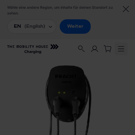
Startseite
/
Ladestationen
/
PRACHT ALPHA DUO NRG1006 Wallbox