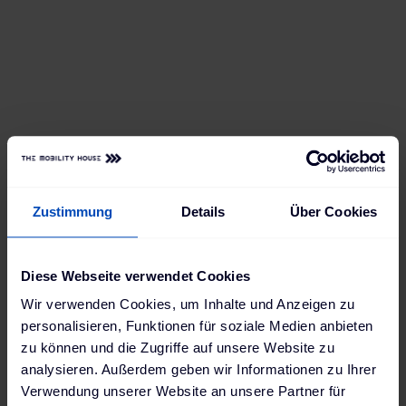
Bequemes Monitoring und Fernsteuerung
: Smarte
Systeme wie unser
ChargePilot® Dashboard
liefern
dir Echtzeitberichte der Ladevorgänge und
ermöglichen die zentrale Fernsteuerung für beliebig
viele Standorte.
Zustimmung
Details
Über Cookies
Einfache Zugangsberechtigung
: Entscheide selbst,
wer deine Ladepunkte nutzt, indem du E-
Fahrzeugfahrern per RFID-Karte Zugang gewährst.
Diese Webseite verwendet Cookies
Behalte dabei den vollen Überblick und werte das
Wir verwenden Cookies, um Inhalte und Anzeigen zu
Nutzungsverhalten aus.
personalisieren, Funktionen für soziale Medien anbieten
zu können und die Zugriffe auf unsere Website zu
Anbindung von Drittsysteme
: Über die
Modbus-
analysieren. Außerdem geben wir Informationen zu Ihrer
Schnittstelle
lassen sich
Verwendung unserer Website an unsere Partner für
Energiemanagementsysteme oder deine