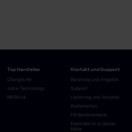
zur effizienten Umsetzung mit lokalen
Partnern.
Weiterlesen
Top Hersteller
Kontakt und Support
ChargeLine
Beratung und Angebot
Juice Technology
Support
NRGKick
Lieferung und Versand
Reklamation
Förderdatenbank
Elektriker:in in deiner
Nähe