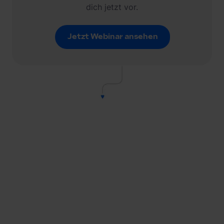
dich jetzt vor.
Jetzt Webinar ansehen
Jetzt Webinar ansehen