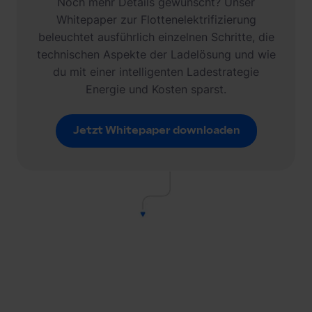
Noch mehr Details gewünscht? Unser
Whitepaper zur Flottenelektrifizierung
beleuchtet ausführlich einzelnen Schritte, die
technischen Aspekte der Ladelösung und wie
du mit einer intelligenten Ladestrategie
Energie und Kosten sparst.
Jetzt Whitepaper downloaden
Jetzt Whitepaper downloaden