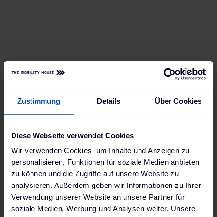
Bis 2030 soll der größte Fuhrpark Österreichs
komplett emissionsfrei unterwegs sein. Mit
einer Ladelösung aus tausenden AC- und DC-
Ladepunkten und dem Lade- und
Energiemanagement ChargePilot® ist heute
schon 50% der Post-Flotte elektrisch
unterwegs.
Weiterlesen
Zustimmung
Details
Über Cookies
Diese Webseite verwendet Cookies
Wir verwenden Cookies, um Inhalte und Anzeigen zu
personalisieren, Funktionen für soziale Medien anbieten
zu können und die Zugriffe auf unsere Website zu
analysieren. Außerdem geben wir Informationen zu Ihrer
Verwendung unserer Website an unsere Partner für
soziale Medien, Werbung und Analysen weiter. Unsere