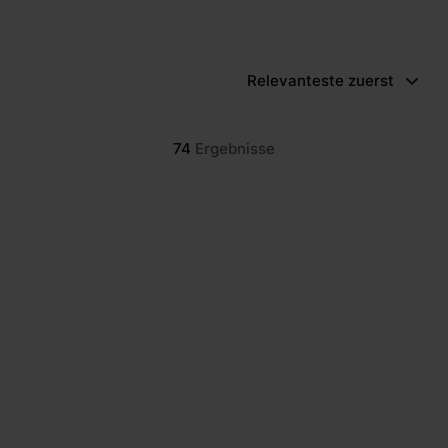
Thema
Relevanteste zuerst
74
Ergebnisse
Neu
Wie die Spedition Adam Serr